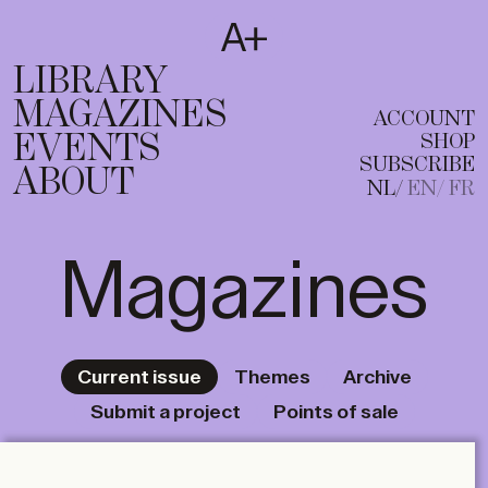
SUBSCRIBE
T
NL
EN
FR
LIBRARY
MAGAZINES
ACCOUNT
EVENTS
SHOP
SUBSCRIBE
ABOUT
NL
EN
FR
Magazines
Current issue
Themes
Archive
Submit a project
Points of sale