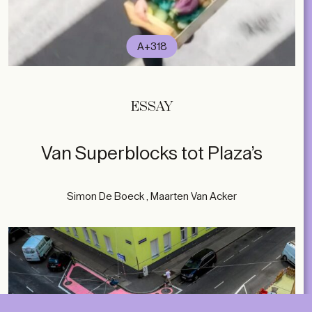
A+318
subscribe
ESSAY
ACCOUNT
Van Superblocks tot Plaza’s
SHOP
SUBSCRIBE
LIBRARY
NL
EN
FR
MAGAZINES
Simon De Boeck , Maarten Van Acker
EVENTS
Contact
ABOUT
2026 © A+ Architects in Belgium
Algemene verkoopvoorwaarden
Privacybeleid