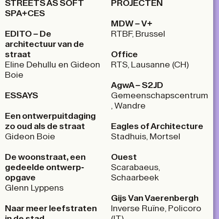
STREETS AS SOFT
PROJECTEN
SPA+CES
MDW – V+
EDITO –
De
RTBF, Brussel
architectuur van de
straat
Office
Eline Dehullu en Gideon
RTS, Lausanne (CH)
Boie
AgwA – S2JD
ESSAYS
Gemeenschapscentrum
, Wandre
Een ontwerp­uitdaging
zo oud als de straat
Eagles of Architecture
Gideon Boie
Stadhuis, Mortsel
De woonstraat, een
Ouest
gedeelde ontwerp­
Scarabaeus,
opgave
Schaarbeek
Glenn Lyppens
Gijs Van Vaerenbergh
Naar meer leefstraten
Inverse Ruïne, Policoro
in de stad
(IT)