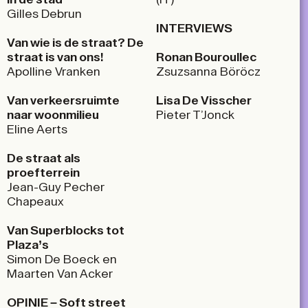
Gilles Debrun
INTERVIEWS
Van wie is de straat? De
straat is van ons!
Ronan Bouroullec
Apolline Vranken
Zsuzsanna Böröcz
Van verkeers­ruimte
Lisa De Visscher
naar woonmilieu
Pieter T’Jonck
Eline Aerts
De straat als
proefterrein
Jean-Guy Pecher
Chapeaux
Van Superblocks tot
Plaza’s
Simon De Boeck en
Maarten Van Acker
OPINIE –
Soft street