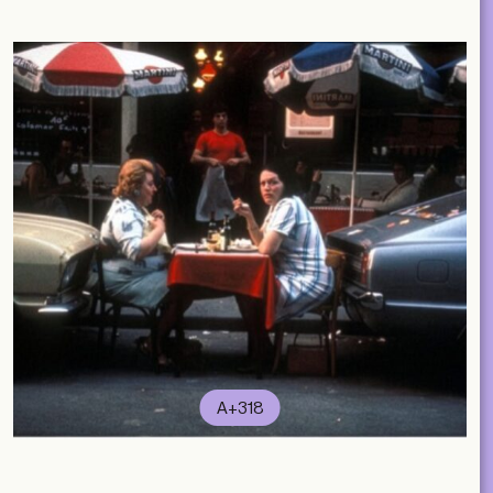
A+318