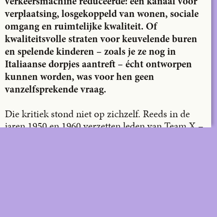
verkeersmachine reduceerde: een kanaal voor
verplaatsing, losgekoppeld van wonen, sociale
omgang en ruimtelijke kwaliteit. Of
kwaliteitsvolle straten voor keuvelende buren
en spelende kinderen – zoals je ze nog in
Italiaanse dorpjes aantreft – écht ontworpen
kunnen worden, was voor hen geen
vanzelfsprekende vraag.
Die kritiek stond niet op zichzelf. Reeds in de
jaren 1950 en 1960 verzetten leden van Team X –
onder anderen Alison en Peter Smithson, Aldo
van Eyck en Herman Hertzberger – zich tegen
het verlies van de straat als sociale ruimte. De
auto en de afstandelijke organisatie van
woningen tegenover elkaar en de publieke ruimte
ondergroeven volgens hen het alledaagse contact.
Daartegenover plaatsten ze de behoefte aan een