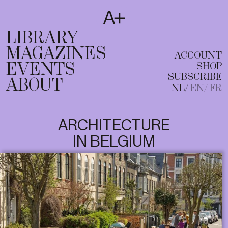
SUBSCRIBE
T
NL
EN
FR
LIBRARY
MAGAZINES
ACCOUNT
EVENTS
SHOP
SUBSCRIBE
ABOUT
NL
EN
FR
ARCHITECTURE
IN BELGIUM