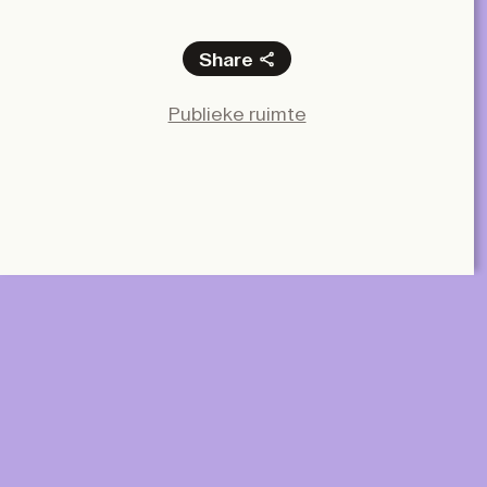
Share
Facebook
Publieke ruimte
X
LinkedIn
Email