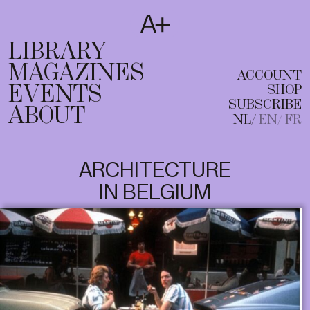
SUBSCRIBE
T
NL
EN
FR
LIBRARY
MAGAZINES
ACCOUNT
EVENTS
SHOP
SUBSCRIBE
ABOUT
NL
EN
FR
ARCHITECTURE
IN BELGIUM