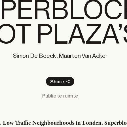
PERBLOC
OT PLAZA’
Simon De Boeck , Maarten Van Acker
Share
Facebook
Publieke ruimte
X
LinkedIn
Email
. Low Traffic Neighbourhoods in Londen. Super­blo