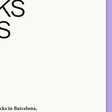
KS
S
cks in Barcelona,