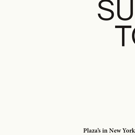
SU
T
Plaza’s in New York