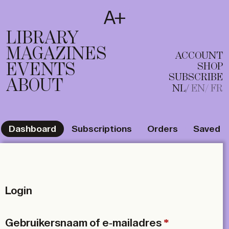
SUBSCRIBE
T
NL
EN
FR
LIBRARY
MAGAZINES
ACCOUNT
EVENTS
SHOP
SUBSCRIBE
ABOUT
NL
EN
FR
Dashboard
Subscriptions
Orders
Saved
Login
V
Gebruikersnaam of e-mailadres
*