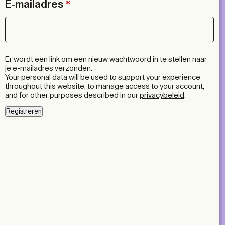
V
E-mailadres
*
e
r
e
i
Er wordt een link om een nieuw wachtwoord in te stellen naar
s
je e-mailadres verzonden.
Your personal data will be used to support your experience
t
throughout this website, to manage access to your account,
and for other purposes described in our
privacybeleid
.
Registreren