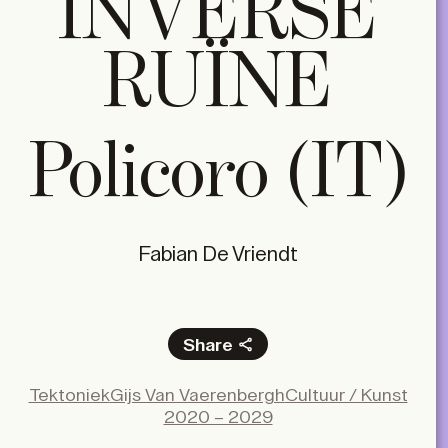
INVERSE
RUÏNE
Policoro (IT)
Fabian De Vriendt
Share
Facebook
Tektoniek
Gijs Van Vaerenbergh
Cultuur / Kunst
X
2020 – 2029
LinkedIn