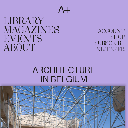
SUBSCRIBE
T
NL
EN
FR
LIBRARY
MAGAZINES
ACCOUNT
EVENTS
SHOP
SUBSCRIBE
ABOUT
NL
EN
FR
ARCHITECTURE
IN BELGIUM