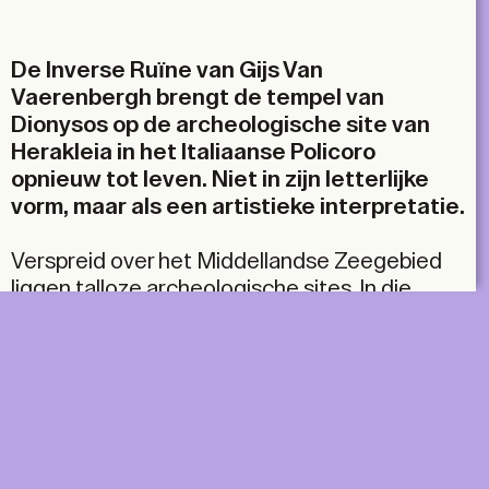
Email
De Inverse Ruïne van Gijs Van
Vaerenbergh brengt de tempel van
Dionysos op de archeologische site van
Herakleia in het Italiaanse Policoro
opnieuw tot leven. Niet in zijn letterlijke
vorm, maar als een artistieke interpretatie.
Verspreid over het Middellandse Zeegebied
liggen talloze archeologische sites. In die
overvloed zoeken archeologische musea elk
naar hun strategie om de site aantrekkelijk te
houden. De site van Herakleia, een oud-
Griekse stad in Zuid-Italië uit de vijfde eeuw
voor onze jaartelling, wordt geherwaardeerd
door de artistieke projectenreeks Siris,
gecureerd door het interdisciplinaire