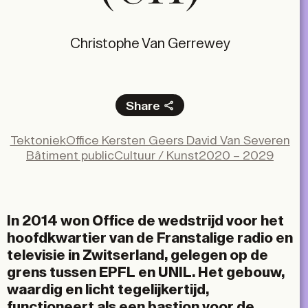
Christophe Van Gerrewey
Share
Facebook
Tektoniek
Office Kersten Geers David Van Severen
X
Bâtiment public
Cultuur / Kunst
2020 – 2029
LinkedIn
Email
In 2014 won Office de wedstrijd voor het
hoofdkwartier van de Franstalige radio en
televisie in Zwitserland, gelegen op de
grens tussen EPFL en UNIL. Het gebouw,
waardig en licht tegelijkertijd,
functioneert als een bastion voor de