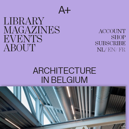
SUBSCRIBE
T
NL
EN
FR
LIBRARY
MAGAZINES
ACCOUNT
EVENTS
SHOP
SUBSCRIBE
ABOUT
NL
EN
FR
ARCHITECTURE
IN BELGIUM