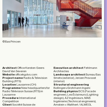
©Bas Princen
Architect
Office Kersten Geers
Execution architect
Fehlmann
David Van Severen
Architectes
Website
officekgdvs.com
Landscape architect
Bureau Bas
Project name
Radio & Television
Smets (exterior), Jeroen Provoost
Building (RTS)
(interior)
Location
Lausanne (CH)
Structural engineering
Programme
New headquarters for
Bollinger+Grohmann Ingeni
Radio Télévision Suisse (RTS) in
Building physics
BCS (Facade
Lausanne
engineer), Les Éclaireurs (Lighting
Procedure
International
design), AZ Ingénieurs, MAB
Competition
Ingénierie (Technical engineers),
Client
Société Suisse de
Amstein + Walthert / ALWEOL