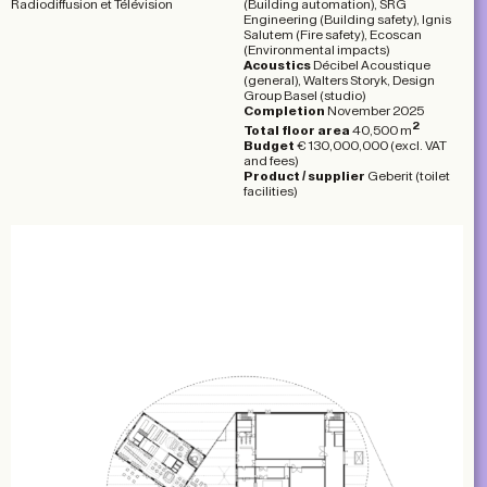
Radiodiffusion et Télévision
(Building automation), SRG
Engineering (Building safety), Ignis
Salutem (Fire safety), Ecoscan
(Environmental impacts)
Acoustics
Décibel Acoustique
(general), Walters Storyk, Design
Group Basel (studio)
Completion
November 2025
2
Total floor area
40,500 m
Budget
€ 130,000,000 (excl. VAT
and fees)
Product / supplier
Geberit (toilet
facilities)