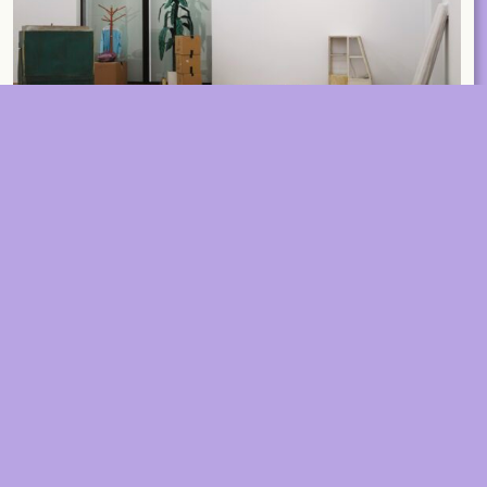
ABOUT
2026 © A+ Architects in Belgium
Conditions générales de vente
Politique de confidentialité
A+285
ARCHITECTURE IN