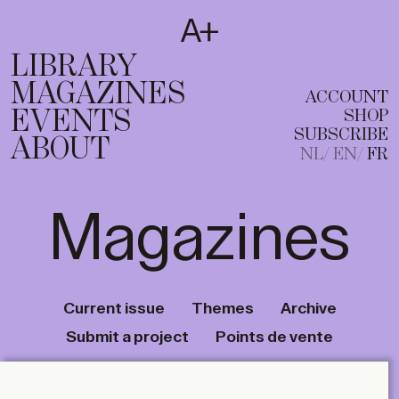
SUBSCRIBE
T
NL
EN
FR
LIBRARY
MAGAZINES
ACCOUNT
EVENTS
SHOP
SUBSCRIBE
ABOUT
NL
EN
FR
Magazines
Current issue
Themes
Archive
Submit a project
Points de vente