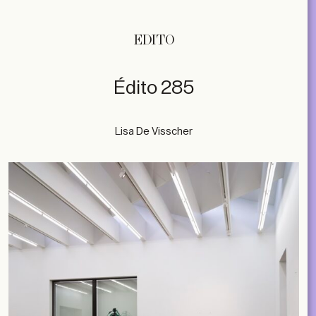
EDITO
Édito 285
Lisa De Visscher
subscribe
ACCOUNT
SHOP
SUBSCRIBE
LIBRARY
NL
EN
FR
MAGAZINES
EVENTS
Contact