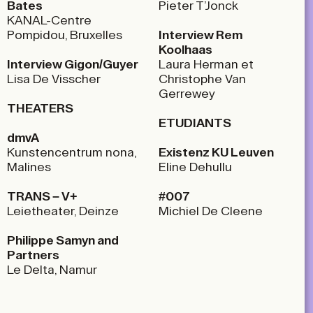
Bates
Pieter T’Jonck
KANAL-Centre
Pompidou, Bruxelles
Interview
Rem
Koolhaas
Interview
Gigon/Guyer
Laura Herman et
Lisa De Visscher
Christophe Van
Gerrewey
THEATERS
ETUDIANTS
dmv
A
Kunstencentrum nona,
Existenz KU Leuven
Malines
Eline Dehullu
TRANS –
V+
#007
Leietheater, Deinze
Michiel De Cleene
Philippe Samyn and
Partners
Le Delta, Namur