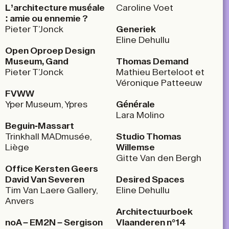
L’architecture muséale
Caroline Voet
: amie ou ennemie ?
Pieter T’Jonck
Generiek
Eline Dehullu
Open Oproep Design
Museum, Gand
Thomas Demand
Pieter T’Jonck
Mathieu Berteloot et
Véronique Patteeuw
FVWW
Yper Museum, Ypres
Générale
Lara Molino
Beguin-Massart
Trinkhall MADmusée,
Studio Thomas
Liège
Willemse
Gitte Van den Bergh
Office Kersten Geers
David Van Severen
Desired Spaces
Tim Van Laere Gallery,
Eline Dehullu
Anvers
Architectuurboek
no
A – EM2N – Sergison
Vlaanderen n°14