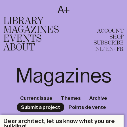
SUBSCRIBE
T
NL
EN
FR
LIBRARY
MAGAZINES
ACCOUNT
EVENTS
SHOP
SUBSCRIBE
ABOUT
NL
EN
FR
Magazines
Current issue
Themes
Archive
Submit a project
Points de vente
Dear architect, let us know what you are
building!