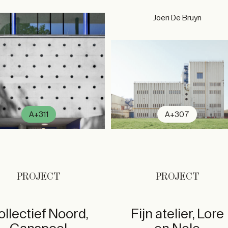
Joeri De Bruyn
A+311
A+307
PROJECT
PROJECT
ollectief Noord,
Fijn atelier, Lore