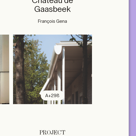
Château de
Gaasbeek
François Gena
A+298
PROJECT