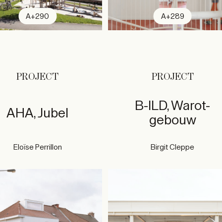
A+290
A+289
PROJECT
PROJECT
B-ILD, Warot-
AHA, Jubel
gebouw
Eloïse Perrillon
Birgit Cleppe