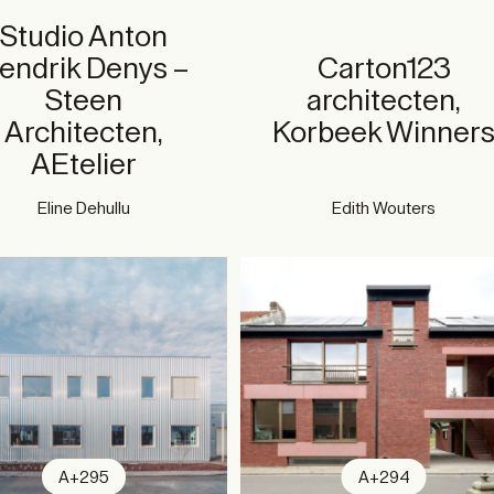
Studio Anton
endrik Denys –
Carton123
Steen
architecten,
Architecten,
Korbeek Winner
AEtelier
Eline Dehullu
Edith Wouters
A+295
A+294