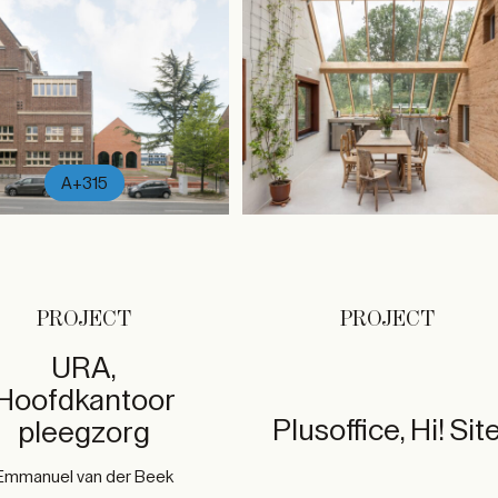
A+315
PROJECT
PROJECT
URA,
Hoofdkantoor
Plusoffice, Hi! Sit
pleegzorg
Emmanuel van der Beek