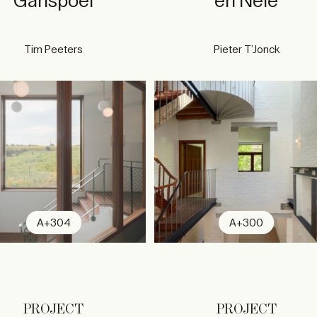
Ganspoel
en Nele
Tim Peeters
Pieter T’Jonck
A+304
A+300
PROJECT
PROJECT