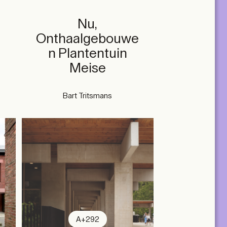
Nu,
Onthaalgebouwe
n Plantentuin
s
Meise
Bart Tritsmans
A+292