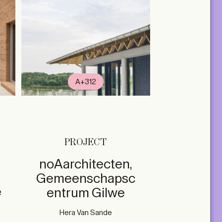
A+312
PROJECT
noAarchitecten,
Gemeenschapsc
e
entrum Gilwe
Hera Van Sande