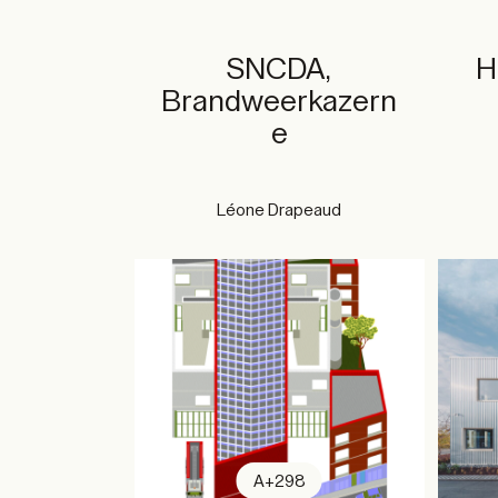
SNCDA,
H
Brandweerkazern
e
Léone Drapeaud
A+298