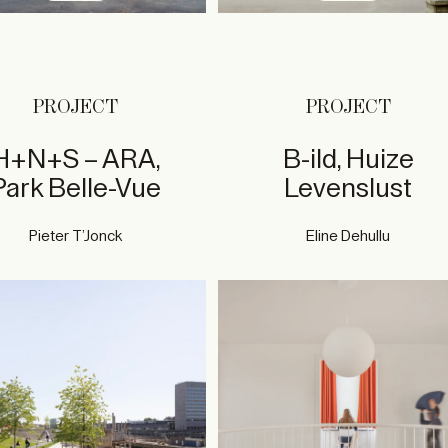
PROJECT
PROJECT
H+N+S – ARA,
B-ild, Huize
Park Belle-Vue
Levenslust
Pieter T’Jonck
Eline Dehullu