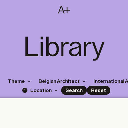
SUBSCRIBE
T
NL
EN
FR
Library
Theme
Belgian Architect
International 
Location
Search
Reset
1