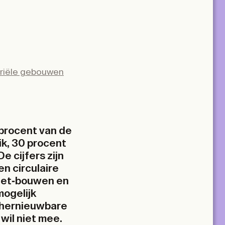
triële gebouwen
 procent van de
ik, 30 procent
 cijfers zijn
n circulaire
niet-bouwen en
ogelijk
 hernieuwbare
wil niet mee.