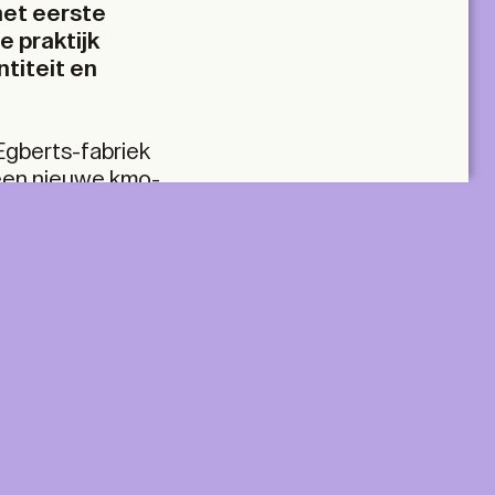
 het eerste
e praktijk
titeit en
Egberts-fabriek
 een nieuwe kmo-
 architects aan
 de belangen van
eesten en
ie en recreatie
A+ MANY
ecologisch
lus two tickets
Two Print & Digital subscriptions, plus twenty
tickets to be used across all TA+LKS.
For architectural practices and teams.