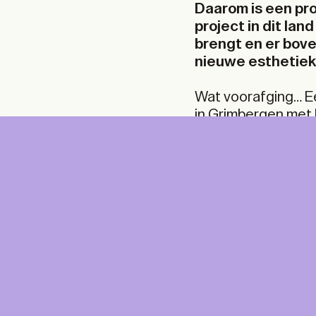
Daarom is een proj
project in dit lan
brengt en er bove
nieuwe esthetiek
Wat voorafging… E
in Grimbergen met 
zone te laten verr
om alternatieve sc
ontwikkelaar, gemee
ontstond het idee 
DIGITAL
PRI
die volop de kaart 
herstel.
DIG
Unlimited online access to the A+ Library.
Student: for students, researchers and
interns.
Unlimited onl
Institution: for libraries, schools and
and A+ Magazi
institutions with multiple readers.