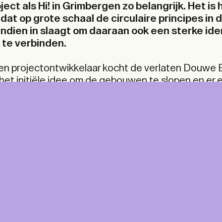
ect als Hi! in Grimbergen zo belangrijk. Het is
d dat op grote schaal de circulaire principes in d
ndien in slaagt om daaraan ook een sterke iden
 te verbinden.
en projectontwikkelaar kocht de verlaten Douwe 
het initiële idee om de gebouwen te slopen en er
ijzen. Het Departement Omgeving stelde Plusoffice
enario’s te onderzoeken en te bemiddelen tussen
nte en provincie. Tijdens dit proces rijpten de g
voor Hi!: een gemengde plek met kantoren, industr
NT &
A+ MORE
speelt van hergebruik, circulariteit, ontharding en 
ITAL
A Print & Digital subscription, p
for every TA+LK.
For A+ aficionados.
ine access to the A+ Library
ne at home, five times a year.