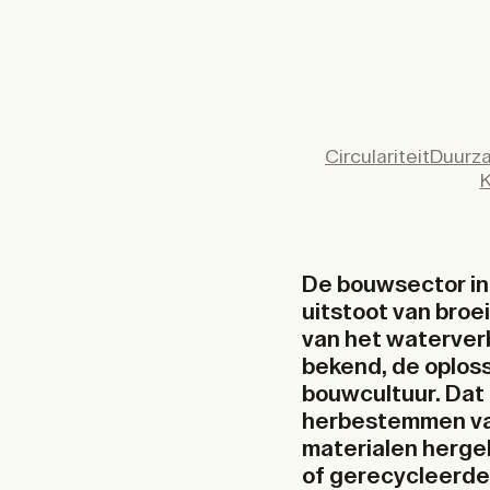
Circulariteit
Duurza
K
De bouwsector in
uitstoot van broe
van het waterverb
bekend, de oploss
bouwcultuur. Dat 
herbestemmen van
materialen herge
of gerecycleerde m