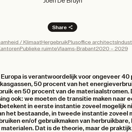
Joeri De Bruyn
Share
Facebook
amheid / Klimaat
Hergebruik
Plusoffice architects
Indus
X
antoren
Publieke ruimte
Vlaams-Brabant
2020 – 2029
LinkedIn
Email
 Europa is verantwoordelijk voor ongeveer 40
ikasgassen, 50 procent van het energieverbru
ruik en 50 procent van de materiaalstromen. De
ing ook: we moeten de transitie maken naar ee
betekent in eerste instantie zoveel mogelijk 
 het bestaande, in tweede instantie zoveel m
bruiken en/of gebruikmaken van herbruikbare,
aterialen. Dat is de theorie, maar de praktijk 