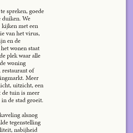
 te spreken, goede
e duiken. We
, kijken met een
e van het virus,
ijn en de
 het wonen staat
e plek waar alle
s de woning
 restaurant of
ningmarkt. Meer
ht, uitzicht, een
 de tuin is meer
in de stad groeit.
rkaveling alsnog
lde tegenstelling
iteit, nabijheid