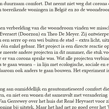
n duurzaam comfort. Dat neemt niet weg dat corona 
aan toereikende woningen in België en zo de woondroo
en verbeelding van die woondroom vinden we misschi
e Everaert (Doorzon) en Theo De Meyer. Zij ontwierp
n een serre op een wei buiten de stad – extra licht, ui
één enkel gebaar. Het project is een directe reactie o
 de meeste andere projecten in dit nummer, die stuk v
er van corona sprake was. Wat alle projecten verbindt,
te gaan wonen – in lijn met ecologische, sociale en
daarom ook anders te gaan bouwen. Het experiment i
ving aan onmiddellijk en geautomatieseerd comfort di
, en niet een wonen dat samenvalt met verandering e
 Van Gerrewey over het huis dat René Heyvaert voor 
ning bij uitstek. Maar het had net zo goed over het ‘