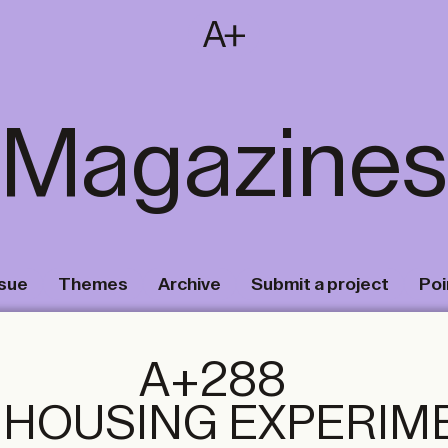
SUBSCRIBE
T
NL
EN
FR
Magazines
ssue
Themes
Archive
Submit a project
Poi
A+288
 HOUSING EXPERIM