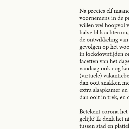
Na precies elf maan
voornemens in de pr
willen wel hoopvol v
halve blik achterom,
de ontwikkeling van 
gevolgen op het woo
in lockdowntijden o
facetten van het dag
vandaag ook nog kant
(virtuele) vakantie
dan ooit snakken me
extra slaapkamer en 
dan ooit in trek, en
Betekent corona het 
gelijk? Ik denk het 
tussen stad en platt