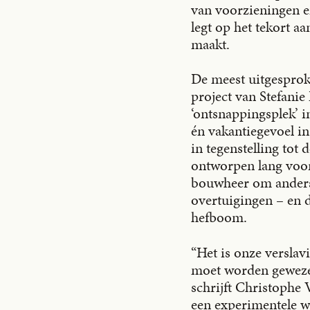
van voorzieningen e
legt op het tekort 
maakt.
De meest uitgesprok
project van Stefani
‘ontsnappingsplek’ i
én vakantiegevoel in 
in tegenstelling tot
ontworpen lang voor 
bouwheer om anders 
overtuigingen – en 
hefboom.
“Het is onze versla
moet worden gewezen
schrijft Christophe
een experimentele wo