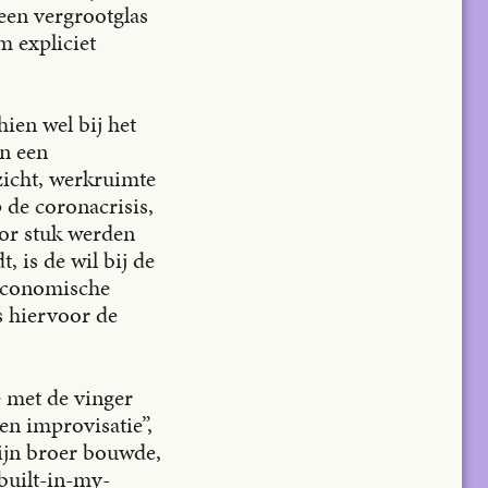
een vergrootglas
m expliciet
en wel bij het
en een
tzicht, werkruimte
p de coronacrisis,
oor stuk werden
 is de wil bij de
 economische
s hiervoor de
e met de vinger
n improvisatie”,
zijn broer bouwde,
built-in-my-