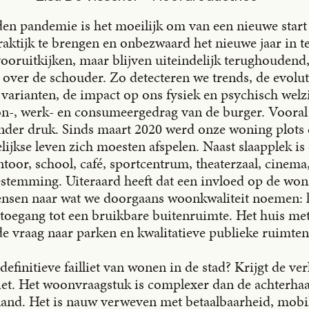
den pandemie is het moeilijk om van een nieuwe start
aktijk te brengen en onbezwaard het nieuwe jaar in t
ooruitkijken, maar blijven uiteindelijk terughoudend
 over de schouder. Zo detecteren we trends, de evoluti
varianten, de impact op ons fysiek en psychisch welz
n-, werk- en consumeergedrag van de burger. Vooral
nder druk. Sinds maart 2020 werd onze woning plots d
elijkse leven zich moesten afspelen. Naast slaapplek i
oor, school, café, sportcentrum, theaterzaal, cinema,
bestemming. Uiteraard heeft dat een invloed op de wo
nsen naar wat we doorgaans woonkwaliteit noemen: lic
toegang tot een bruikbare buitenruimte. Het huis met
 de vraag naar parken en kwalitatieve publieke ruimten 
definitieve failliet van wonen in de stad? Krijgt de ve
niet. Het woonvraagstuk is complexer dan de achterhaa
eland. Het is nauw verweven met betaalbaarheid, mobil