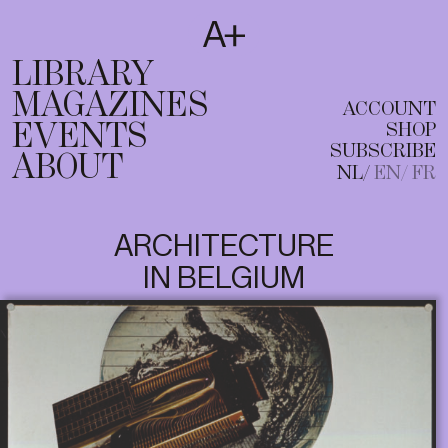
SUBSCRIBE
T
NL
EN
FR
LIBRARY
MAGAZINES
ACCOUNT
EVENTS
SHOP
SUBSCRIBE
ABOUT
NL
EN
FR
ARCHITECTURE
IN BELGIUM