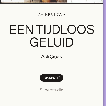
A+ REVIEWS
EEN TIJDLOOS
GELUID
Aslı Çiçek
Share
Facebook
Superstudio
X
LinkedIn