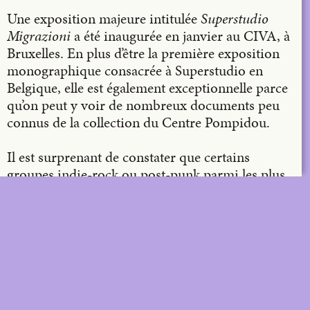
Email
Une exposition majeure intitulée
Super­studio
Migrazioni
a été inaugurée en janvier au CIVA, à
Bruxelles. En plus d’être la première exposition
monographique consacrée à Superstudio en
Belgique, elle est également exceptionnelle parce
qu’on peut y voir de nombreux documents peu
connus de la collection du Centre Pompidou.
Il est surprenant de constater que certains
groupes indie-rock ou post-punk parmi les plus
influents des années 1970 à 1980 n’ont eu qu’une
existence très éphémère. Généralement fondés
par de très jeunes musiciens et dissous après
quelques années de production intensive, ces
groupes ont acquis une position unique dans
l’histoire de la musique, sou-vent sans même
l’avoir réellement cherchée. Toujours respectés,