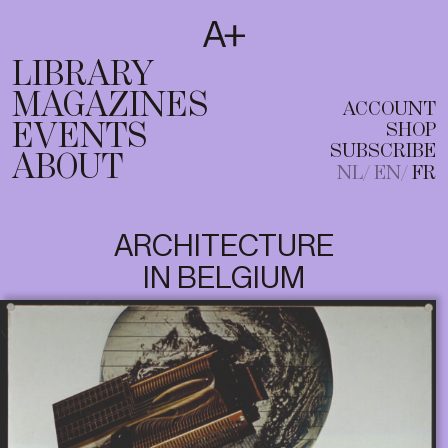
SUBSCRIBE
T
NL
EN
FR
LIBRARY
MAGAZINES
ACCOUNT
EVENTS
SHOP
SUBSCRIBE
ABOUT
NL
EN
FR
ARCHITECTURE
IN BELGIUM