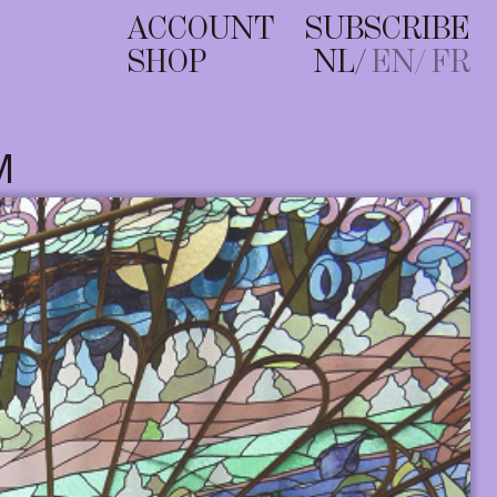
ACCOUNT
SUBSCRIBE
SHOP
NL
EN
FR
M