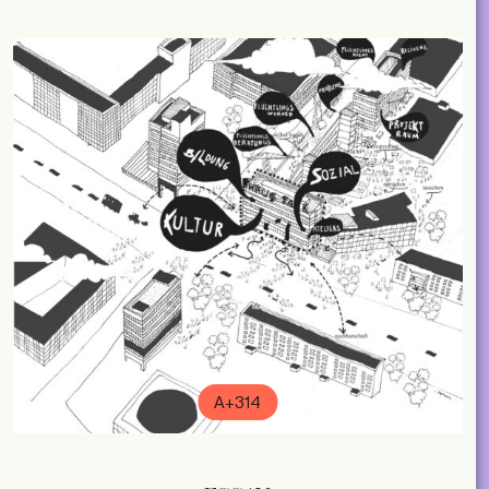
A+314