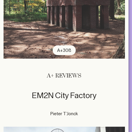
A+308
A+ REVIEWS
EM2N City Factory
Pieter T’Jonck