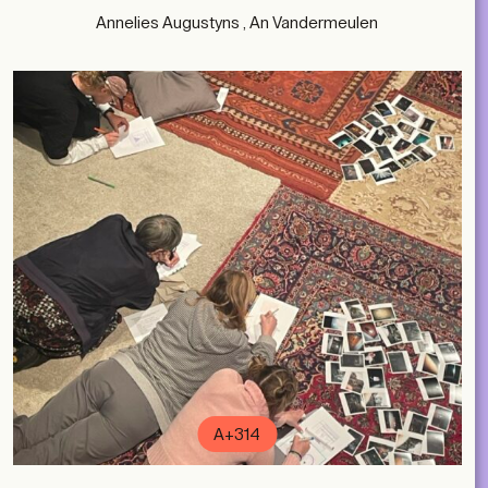
Annelies Augustyns , An Vandermeulen
A+314