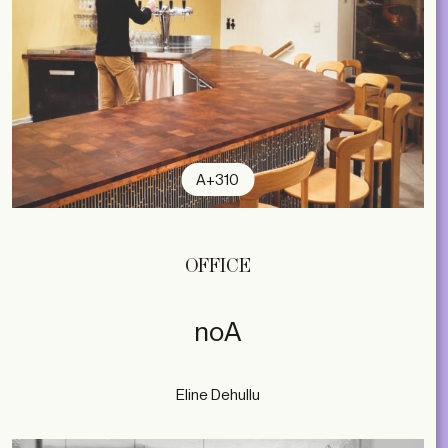
A+310
OFFICE
noA
Eline Dehullu