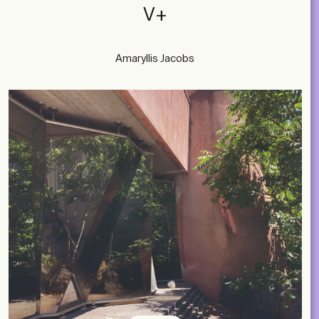
V+
Amaryllis Jacobs
subscribe
ACCOUNT
SHOP
SUBSCRIBE
LIBRARY
NL
EN
FR
MAGAZINES
EVENTS
Contact
ABOUT
2026 © A+ Architects in Belgium
Algemene verkoopvoorwaarden
Privacybeleid