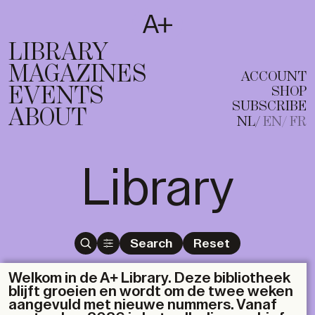
SUBSCRIBE
T
NL
EN
FR
LIBRARY
MAGAZINES
ACCOUNT
EVENTS
SHOP
SUBSCRIBE
ABOUT
NL
EN
FR
Library
Search
Reset
Welkom in de A+ Library. Deze bibliotheek
blijft groeien en wordt om de twee weken
aangevuld met nieuwe nummers. Vanaf