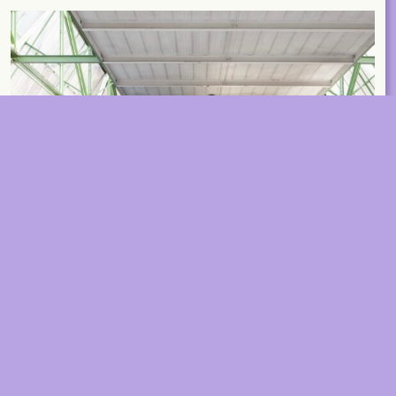
EVENTS
Contact
ABOUT
2026 © A+ Architects in Belgium
Algemene verkoopvoorwaarden
Privacybeleid
A+314