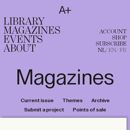
SUBSCRIBE
T
NL
EN
FR
LIBRARY
MAGAZINES
ACCOUNT
EVENTS
SHOP
SUBSCRIBE
ABOUT
NL
EN
FR
Magazines
Current issue
Themes
Archive
Submit a project
Points of sale