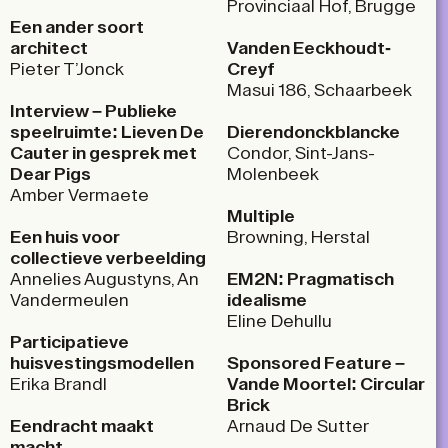
Provinciaal Hof, Brugge
Een ander soort
architect
Vanden Eeckhoudt-
Pieter T’Jonck
Creyf
Masui 186, Schaarbeek
Interview – Publieke
speelruimte: Lieven De
Dierendonckblancke
Cauter in gesprek met
Condor, Sint-Jans-
Dear Pigs
Molenbeek
Amber Vermaete
Multiple
Een huis voor
Browning, Herstal
collectieve verbeelding
Annelies Augustyns, An
EM2N: Pragmatisch
Vandermeulen
idealisme
Eline Dehullu
Participatieve
huisvestingsmodellen
Sponsored Feature –
Erika Brandl
Vande Moortel: Circular
Bric
k
Eendracht maakt
Arnaud De Sutter
macht