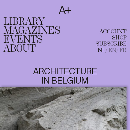
SUBSCRIBE
T
NL
EN
FR
LIBRARY
MAGAZINES
ACCOUNT
EVENTS
SHOP
SUBSCRIBE
ABOUT
NL
EN
FR
ARCHITECTURE
IN BELGIUM