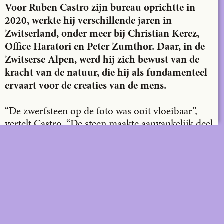
Voor Ruben Castro zijn bureau oprichtte in
2020, werkte hij verschillende jaren in
Zwitserland, onder meer bij Christian Kerez,
Office Haratori en Peter Zumthor. Daar, in de
Zwitserse Alpen, werd hij zich bewust van de
kracht van de natuur, die hij als fundamenteel
ervaart voor de creaties van de mens.
“De zwerfsteen op de foto was ooit vloeibaar”,
vertelt Castro. “De steen maakte aanvankelijk deel
uit van de bergtop en werd meegesleurd door
een gletsjer naar een plek waar hij verder
erodeerde. Dit soort natuurlijke processen zijn
een inspiratiebron voor mij. In mijn werk wil ik
ze als creatieve kracht inzetten om architectuur te
maken in al haar ruimtelijkheid, materialiteit en
tijdelijkheid.”