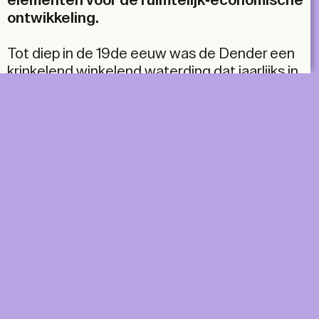
elementen voor de ruimtelijk-economische
ontwikkeling.
Tot diep in de 19de eeuw was de Dender een
krinkelend winkelend waterding dat jaarlijks in
de winter de omliggende velden zonder al te
grote gevolgen onder water zette. In de loop
van de eeuwen rukte de verstedelijking
echter op richting de rivieroevers en
transformeerde de waterloop steeds meer
tot een industriële goot. De systematisch
rechtgetrokken waterlopen en de bijkomende
stuwen en sluizen geleiden de steeds
frequentere en volumineuzere scheepvaart.
Economische en woonontwikkelingen
verzegelden steeds grotere oppervlaktes
langs haar oevers. Maar die verharde
kanaaloevers werken ook als een soort van
DIGITAL
PRINT &