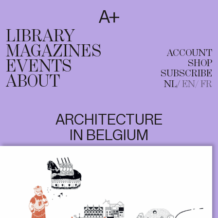
SUBSCRIBE
T
NL
EN
FR
LIBRARY
MAGAZINES
ACCOUNT
EVENTS
SHOP
SUBSCRIBE
ABOUT
NL
EN
FR
ARCHITECTURE
IN BELGIUM