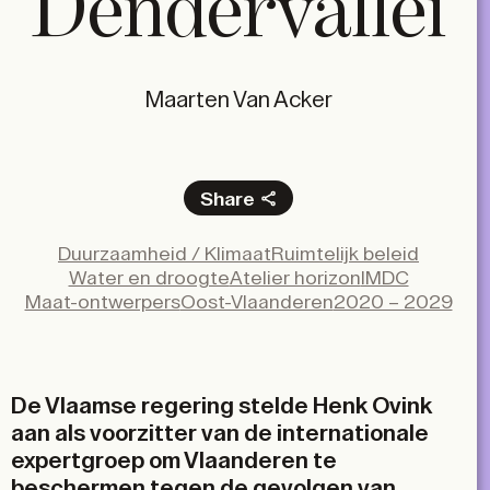
Dendervallei
Maarten Van Acker
Share
Facebook
Duurzaamheid / Klimaat
Ruimtelijk beleid
X
Water en droogte
Atelier horizon
IMDC
LinkedIn
Maat-ontwerpers
Oost-Vlaanderen
2020 – 2029
Email
De Vlaamse regering stelde Henk Ovink
aan als voorzitter van de internationale
expertgroep om Vlaanderen te
beschermen tegen de gevolgen van