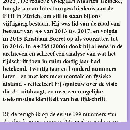
2022). De redactie vroeg aan Maarten Delbeke,
hoogleraar architectuurgeschiedenis aan de
ETH in Zürich, om stil te staan bij ons
vijftigarig bestaan. Hij was lid van de raad van
bestuur van
A+
van 2013 tot 2017, en volgde
in 2015 Kristiaan Borret op als voorzitter, tot
in 2016. In
A+200
(2006) dook hij al eens in de
archieven en schreef een analyse van wat het
tijdschrift toen in ruim dertig jaar had
betekend. Twintig jaar en honderd nummers
later – en met iets meer mentale en fysieke
afstand – reflecteert hij opnieuw over de visie
die
A+
uitdraagt, en over een mogelijke
toekomstige identiteit van het tijdschrift.
Bij de terugblik op de eerste 199 nummers van
A+
die ik voor nummer 200 maakte, viel mij op
hoe het tijdschrift vanaf het begin het slappe