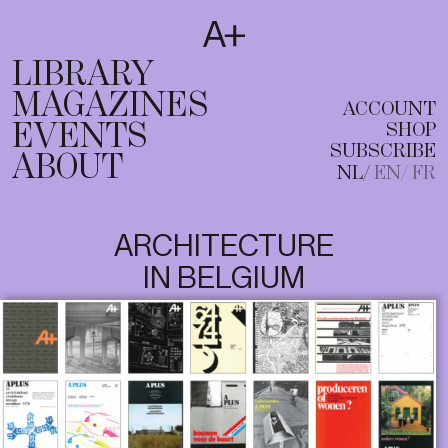
SUBSCRIBE
T
NL
EN
FR
LIBRARY
MAGAZINES
ACCOUNT
EVENTS
SHOP
SUBSCRIBE
ABOUT
NL
EN
FR
ARCHITECTURE
IN BELGIUM