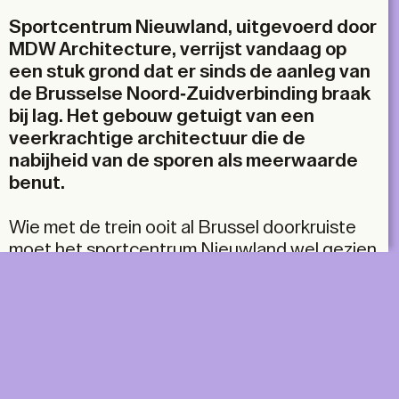
Sportcentrum Nieuwland, uitgevoerd door
MDW Architecture, verrijst vandaag op
een stuk grond dat er sinds de aanleg van
de Brusselse Noord-Zuidverbinding braak
bij lag. Het gebouw getuigt van een
veerkrachtige architectuur die de
nabijheid van de sporen als meerwaarde
benut.
Wie met de trein ooit al Brussel doorkruiste
moet het sportcentrum Nieuwland wel gezien
hebben. Het was jarenlang een afgeleefd
binnenterrein dat zich aan de aandacht
onttrok, of later toch opviel toen het
sportcentrum in opbouw was. Maar nu zie je
het afgewerkte gebouw: het sportcentrum
Nieuwland van de hand van MDW