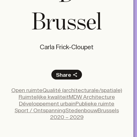
Brussel
Carla Frick-Cloupet
Share
Facebook
Open ruimte
Qualité (architecturale/spatiale)
X
Ruimtelijke kwaliteit
MDW Architecture
LinkedIn
Développement urbain
Publieke ruimte
Sport / Ontspanning
Stedenbouw
Brussels
Email
2020 – 2029