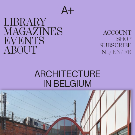
SUBSCRIBE
T
NL
EN
FR
LIBRARY
MAGAZINES
ACCOUNT
EVENTS
SHOP
SUBSCRIBE
ABOUT
NL
EN
FR
ARCHITECTURE
IN BELGIUM