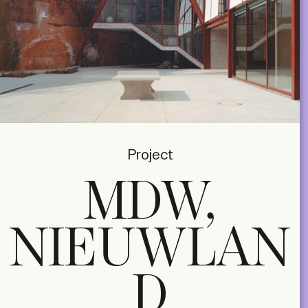
Project
MDW,
NIEUWLAN
D