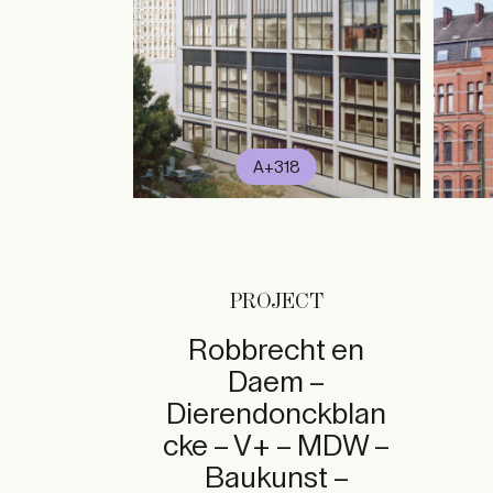
A+318
PROJECT
Robbrecht en
Daem –
Dierendonckblan
cke – V+ – MDW –
Baukunst –