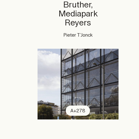
Bruther,
Mediapark
Reyers
Pieter T’Jonck
A+278