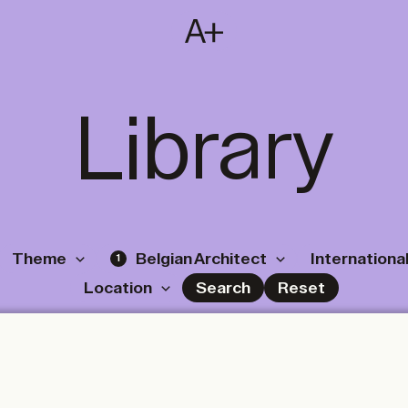
SUBSCRIBE
T
NL
EN
FR
Library
Theme
Belgian Architect
International
1
Location
Search
Reset