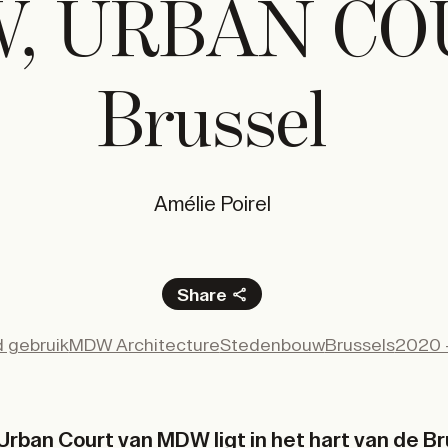
, URBAN CO
Brussel
Amélie Poirel
Share
Facebook
gebruik
MDW Architecture
Stedenbouw
Brussels
2020 
X
LinkedIn
Email
rban Court van MDW ligt in het hart van de B