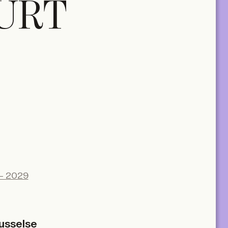
URT
– 2029
russelse