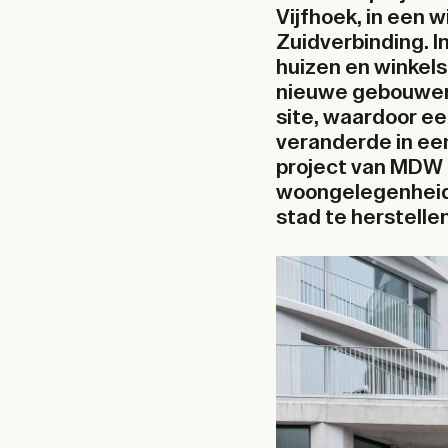
Vijfhoek, in een 
Zuidverbinding. I
huizen en winkel
nieuwe gebouwen 
site, waardoor ee
veranderde in een
project van MDW h
woongelegenheid 
stad te herstellen