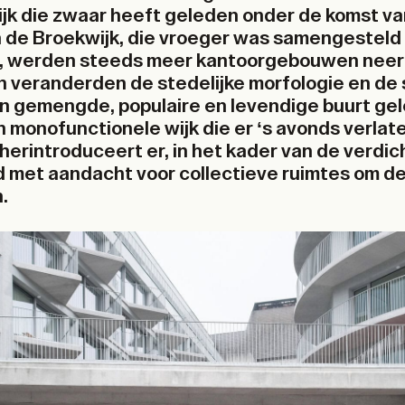
wijk die zwaar heeft geleden onder de komst v
n de Broekwijk, die vroeger was samengesteld 
s, werden steeds meer kantoorgebouwen nee
veranderden de stedelijke morfologie en de 
n gemengde, populaire en levendige buurt gele
 monofunctionele wijk die er ‘s avonds verlaten
erintroduceert er, in het kader van de verdic
met aandacht voor collectieve ruimtes om d
.