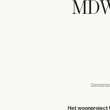
MDW
Gemengd 
Het woonproject U