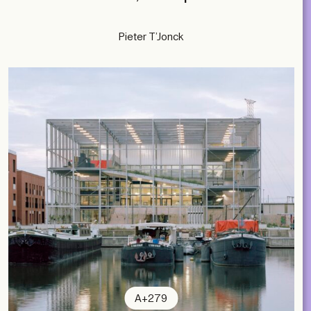
Pieter T’Jonck
A+279