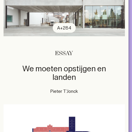
A+284
ESSAY
We moeten opstijgen en
landen
Pieter T’Jonck