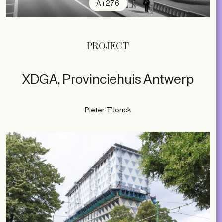
A+276
PROJECT
XDGA, Provinciehuis Antwerp
Pieter T’Jonck