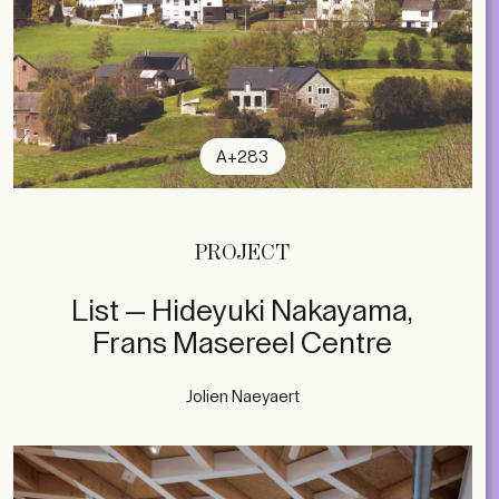
A+283
PROJECT
List — Hideyuki Nakayama,
Frans Masereel Centre
Jolien Naeyaert