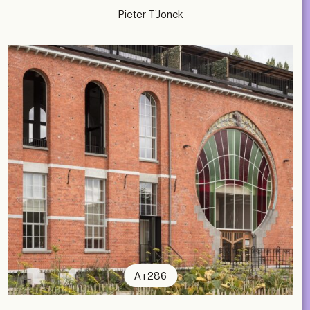
Pieter T’Jonck
A+286