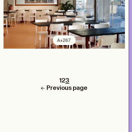
A+267
1
2
3
Previous page