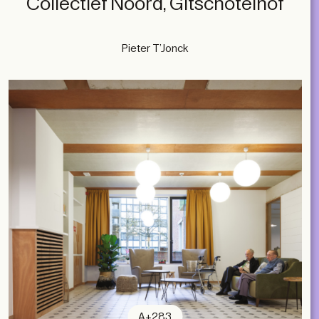
Collectief Noord, Gitschotelhof
Pieter T’Jonck
A+283