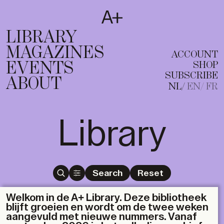
SUBSCRIBE
T
NL
EN
FR
LIBRARY
MAGAZINES
ACCOUNT
EVENTS
SHOP
SUBSCRIBE
ABOUT
NL
EN
FR
Library
Search
Reset
Welkom in de A+ Library. Deze bibliotheek
blijft groeien en wordt om de twee weken
aangevuld met nieuwe nummers. Vanaf