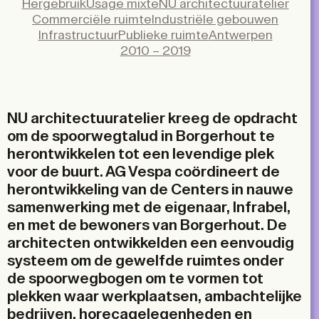
Hergebruik
Usage mixte
NU architectuuratelier
X
Commerciële ruimte
Industriële gebouwen
LinkedIn
Infrastructuur
Publieke ruimte
Antwerpen
2010 – 2019
Email
NU architectuuratelier kreeg de opdracht
om de spoorwegtalud in Borgerhout te
herontwikkelen tot een levendige plek
voor de buurt. AG Vespa coördineert de
herontwikkeling van de Centers in nauwe
samenwerking met de eigenaar, Infrabel,
en met de bewoners van Borgerhout. De
architecten ontwikkelden een eenvoudig
systeem om de gewelfde ruimtes onder
de spoorwegbogen om te vormen tot
plekken waar werkplaatsen, ambachtelijke
bedrijven, horecagelegenheden en