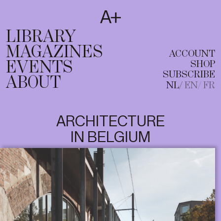
SUBSCRIBE
T
NL
EN
FR
LIBRARY
MAGAZINES
ACCOUNT
EVENTS
SHOP
SUBSCRIBE
ABOUT
NL
EN
FR
ARCHITECTURE
IN BELGIUM