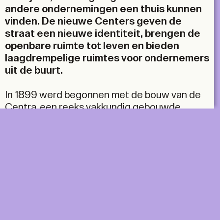
andere ondernemingen een thuis kunnen
vinden. De nieuwe Centers geven de
straat een nieuwe identiteit, brengen de
openbare ruimte tot leven en bieden
laagdrempelige ruimtes voor ondernemers
uit de buurt.
In 1899 werd begonnen met de bouw van de
Centra, een reeks vakkundig gebouwde
bogen van baksteen en blauwsteen, versierd
met veelkleurige baksteenpatronen, torentjes
en smeedijzeren balustrades die de
verhoogde spoorwegtalud rond Antwerpen
ondersteunen. Aanvankelijk konden de
inwoners van de stad onder de
spoorboogconstructies doorlopen, maar de
aanleg van een extra spoorlijn op een aarden
wal maakte het moeilijk om de Centra te