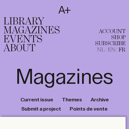
SUBSCRIBE
T
NL
EN
FR
LIBRARY
MAGAZINES
ACCOUNT
EVENTS
SHOP
SUBSCRIBE
ABOUT
NL
EN
FR
Magazines
Current issue
Themes
Archive
Submit a project
Points de vente