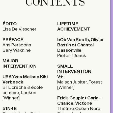
CONTENTS
ÉDITO
LIFETIME
Lisa De Visscher
ACHIEVEMENT
PRÉFACE
bOb Van Reeth, Olivier
Ans Persoons
Bastin et Chantal
Bery Waknine
Dassonville
Pieter T’Jonck
MAJOR
INTERVENTION
SMALL
INTERVENTION
URA Yves Malisse Kiki
V+
Verbeeck
Maison Jupiter, Forest
BTL crèche & école
[Winner]
primaire, Laeken
[Winner]
Frick-Couplet Carla –
Chancel Victoire
51N4E
Théâtre Océan Nord,