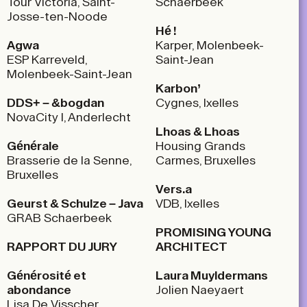
Tour Victoria, Saint-
Schaerbeek
Josse-ten-Noode
Hé !
Agwa
Karper, Molenbeek-
ESP Karreveld,
Saint-Jean
Molenbeek-Saint-Jean
Karbon’
DDS+ – &bogdan
Cygnes, Ixelles
NovaCity I, Anderlecht
Lhoas & Lhoas
Générale
Housing Grands
Brasserie de la Senne,
Carmes, Bruxelles
Bruxelles
Vers.a
Geurst & Schulze – Java
VDB, Ixelles
GRAB Schaerbeek
PROMISING YOUNG
RAPPORT DU JURY
ARCHITECT
Générosité et
Laura Muyldermans
abondance
Jolien Naeyaert
Lisa De Visscher