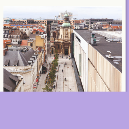
ACCOUNT
SHOP
SUBSCRIBE
LIBRARY
NL
EN
FR
MAGAZINES
EVENTS
Contact
ABOUT
2026 © A+ Architects in Belgium
Conditions générales de vente
Politique de confidentialité
A+305