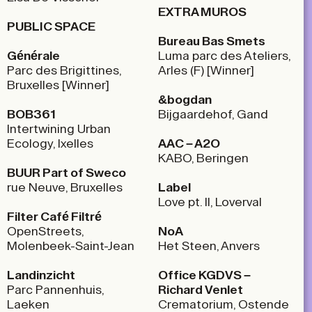
EXTRA MUROS
PUBLIC SPACE
Bureau Bas Smets
Générale
Luma parc des Ateliers,
Parc des Brigittines,
Arles (F) [Winner]
Bruxelles [Winner]
&bogdan
BOB361
Bijgaardehof, Gand
Intertwining Urban
Ecology, Ixelles
AAC – A2O
KABO, Beringen
BUUR Part of Sweco
rue Neuve, Bruxelles
Label
Love pt. II, Loverval
Filter Café Filtré
OpenStreets,
NoA
Molenbeek-Saint-Jean
Het Steen, Anvers
Landinzicht
Office KGDVS –
Parc Pannenhuis,
Richard Venlet
Laeken
Crematorium, Ostende