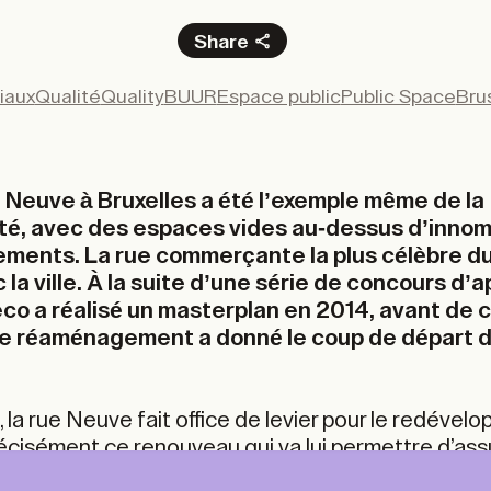
Share
Facebook
iaux
Qualité
Quality
BUUR
Espace public
Public Space
Bru
X
LinkedIn
Email
 Neuve à Bruxelles a été l’exemple même de la
té, avec des espaces vides au-dessus d’inno
ements. La rue commerçante la plus célèbre du
la ville. À la suite d’une série de concours d’a
o a réalisé un masterplan en 2014, avant de 
Ce réaménagement a donné le coup de départ d
 la rue Neuve fait office de levier pour le redéve
précisément ce renouveau qui va lui permettre d’as
épine dorsale du centre commercial de la ville. B