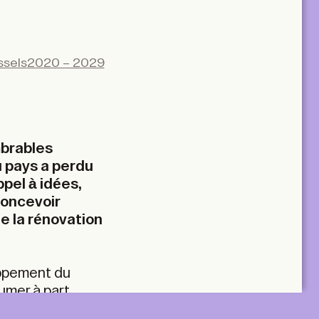
ssels
2020 – 2029
mbrables
 pays a perdu
ppel à idées,
concevoir
e la rénovation
loppement du
sumer à part
UUR accorde