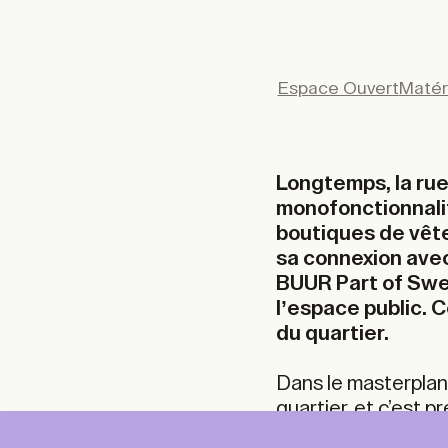
Espace Ouvert
Matér
Longtemps, la rue
monofonctionnali
boutiques de vêt
sa connexion avec 
BUUR Part of Swec
l’espace public. 
du quartier.
Dans le masterplan,
quartier, et c’est 
entière son rôle d’