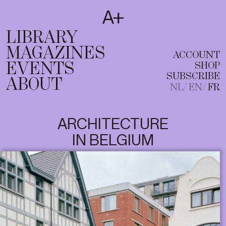
SUBSCRIBE
T
NL
EN
FR
LIBRARY
MAGAZINES
ACCOUNT
EVENTS
SHOP
SUBSCRIBE
ABOUT
NL
EN
FR
ARCHITECTURE
IN BELGIUM