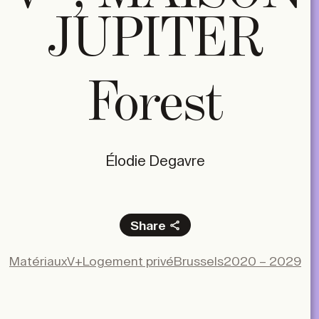
JUPITER
Forest
Élodie Degavre
Share
Facebook
Matériaux
V+
Logement privé
Brussels
2020 – 2029
X
LinkedIn
Email