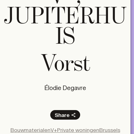
JUPITERHU
IS
Vorst
Élodie Degavre
Share
Facebook
Bouwmaterialen
V+
Private woningen
Brussels