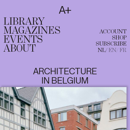
SUBSCRIBE
T
NL
EN
FR
LIBRARY
MAGAZINES
ACCOUNT
EVENTS
SHOP
SUBSCRIBE
ABOUT
NL
EN
FR
ARCHITECTURE
IN BELGIUM