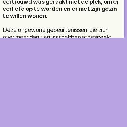
vertrouwd was geraakt met de plek, om er
verliefd op te worden en er met zijn gezin
te willen wonen.
Deze ongewone gebeurtenissen, die zich
over meer dan tien jaar hebben afgespeeld,
hebben geresulteerd in een zeer eenvoudig
huis, dat eerder doet denken aan de verhalen
die het oproept dan aan zijn architectuur. Een
project waarin twintig jaar architecturale
ervaring goed van pas kwam om een zo
eenvoudig mogelijk huis te ontwerpen. De
architecturale uitleg kan in enkele woorden
worden samengevat: één kamer, twaalf keer
vermenigvuldigd. Terracotta blokken, hout. Als
u het koud heeft, steekt u een vuurtje aan. Als
u het warm heeft, opent u een raam. Geen
duur ventilatiesysteem. Geen