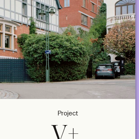
Project
V+,