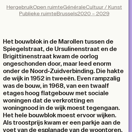
Facebook
Hergebruik
Open ruimte
Générale
Cultuur / Kunst
X
Publieke ruimte
Brussels
2020 – 2029
LinkedIn
Email
Het bouwblok in de Marollen tussen de
Spiegelstraat, de Ursulinenstraat en de
Brigittinenstraat kwam de oorlog
ongeschonden door, maar leed enorm
onder de Noord-Zuidverbinding. Die hakte
de wijk in 1952 in tweeën. Even rampzalig
was de bouw, in 1968, van een twaalf
etages hoog flatgebouw met sociale
woningen dat de verkrotting en
woningnood in de wijk moest tegengaan.
Het hele bouwblok moest ervoor wijken.
Als troostprijs kwam er een parkje aan de
voet van de esplanade van de woontoren.