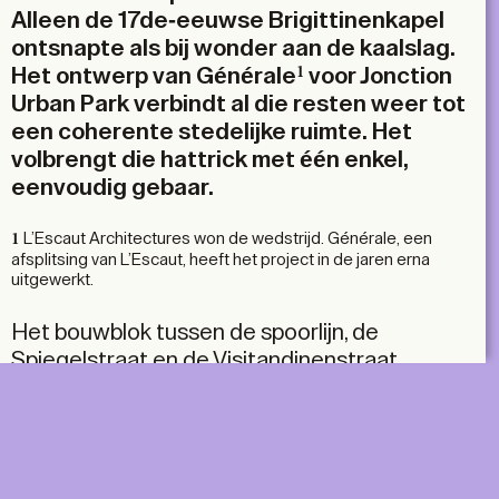
Alleen de 17de-eeuwse Brigittinenkapel
ontsnapte als bij wonder aan de kaalslag.
Het ontwerp van Générale
voor Jonction
1
Urban Park verbindt al die resten weer tot
een coherente stedelijke ruimte. Het
volbrengt die hattrick met één enkel,
eenvoudig gebaar.
L’Escaut Architectures won de wedstrijd. Générale, een
1
afsplitsing van L’Escaut, heeft het project in de jaren erna
uitgewerkt.
Het bouwblok tussen de spoorlijn, de
Spiegelstraat en de Visitandinenstraat
bevindt zich op een sterke helling. Die stopt
tegen de wel vijf meter hoge wand in blauwe
steen van de Noord-Zuidverbinding. Onder de
spoorlijnen ligt het in onbruik geraakte station