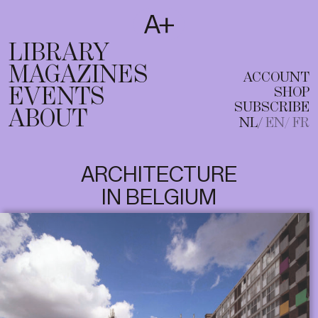
SUBSCRIBE
T
NL
EN
FR
LIBRARY
MAGAZINES
ACCOUNT
EVENTS
SHOP
SUBSCRIBE
ABOUT
NL
EN
FR
ARCHITECTURE
IN BELGIUM