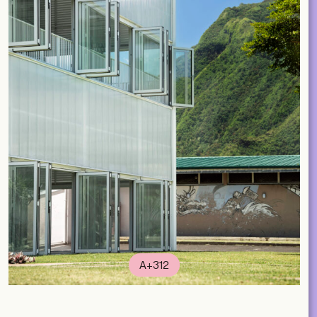
A+312