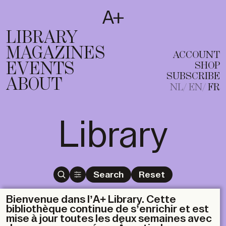
SUBSCRIBE
T
NL
EN
FR
LIBRARY
MAGAZINES
ACCOUNT
EVENTS
SHOP
SUBSCRIBE
ABOUT
NL
EN
FR
Library
Search
Reset
Bienvenue dans l’A+ Library. Cette
bibliothèque continue de s’enrichir et est
mise à jour toutes les deux semaines avec