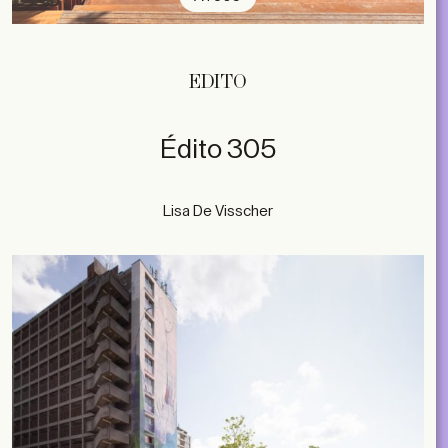
EDITO
subscribe
Édito 305
Lisa De Visscher
ACCOUNT
SHOP
SUBSCRIBE
LIBRARY
NL
EN
FR
MAGAZINES
EVENTS
Contact
ABOUT
2026 © A+ Architects in Belgium
Conditions générales de vente
Politique de confidentialité