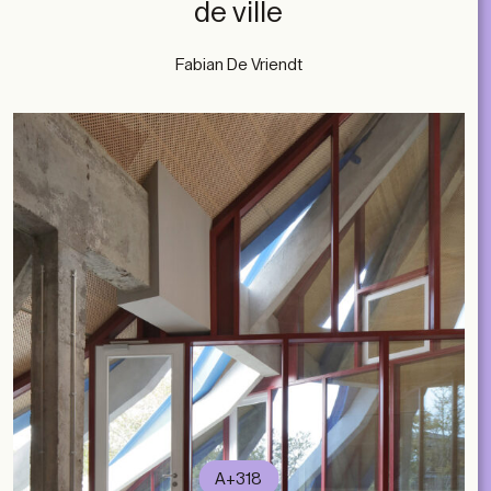
de ville
Fabian De Vriendt
A+318