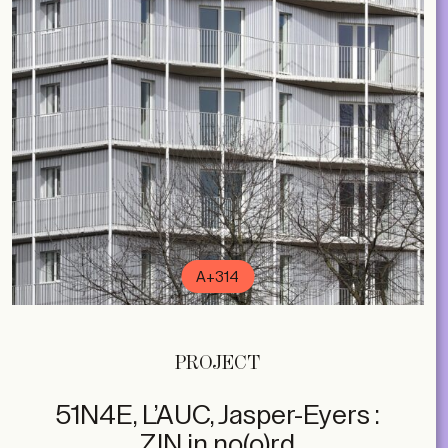
A+314
PROJECT
51N4E, L’AUC, Jasper-Eyers :
ZIN in no(o)rd