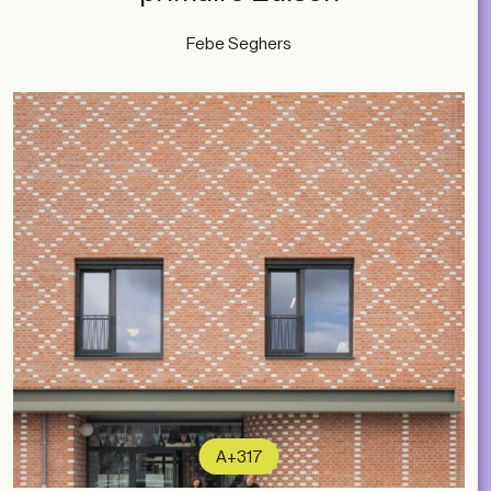
Febe Seghers
subscribe
ACCOUNT
SHOP
SUBSCRIBE
LIBRARY
NL
EN
FR
MAGAZINES
EVENTS
Contact
ABOUT
A+317
2026 © A+ Architects in Belgium
Conditions générales de vente
Politique de confidentialité