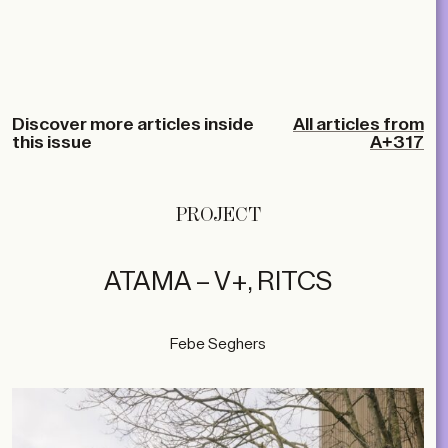
Discover more articles inside
All articles from
this issue
A+317
PROJECT
ATAMA – V+, RITCS
Febe Seghers