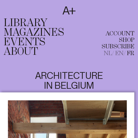
SUBSCRIBE
T
NL
EN
FR
LIBRARY
MAGAZINES
ACCOUNT
EVENTS
SHOP
SUBSCRIBE
ABOUT
NL
EN
FR
ARCHITECTURE
IN BELGIUM