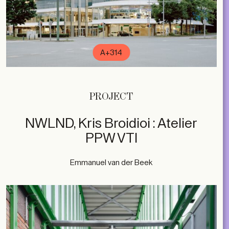
A+314
PROJECT
NWLND, Kris Broidioi : Atelier
PPW VTI
Emmanuel van der Beek