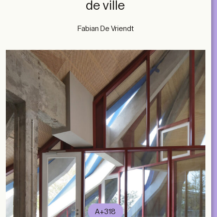
de ville
Fabian De Vriendt
A+318