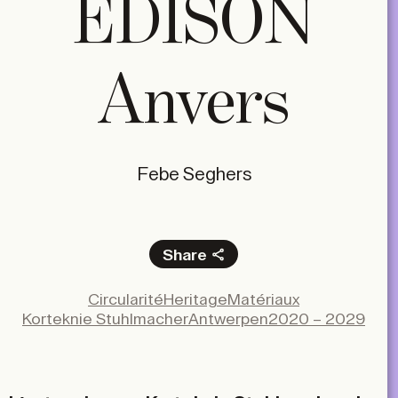
EDISON
Anvers
Febe Seghers
Share
Facebook
Circularité
Heritage
Matériaux
X
Korteknie Stuhlmacher
Antwerpen
2020 – 2029
LinkedIn
Email