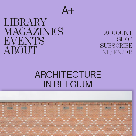
SUBSCRIBE
T
NL
EN
FR
LIBRARY
MAGAZINES
ACCOUNT
EVENTS
SHOP
SUBSCRIBE
ABOUT
NL
EN
FR
ARCHITECTURE
IN BELGIUM