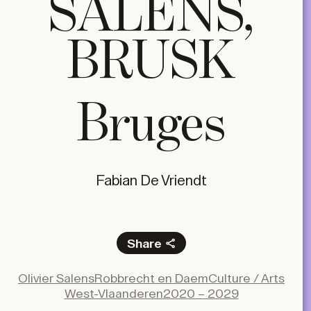
SALENS,
BRUSK
Bruges
Fabian De Vriendt
Share
Facebook
Olivier Salens
Robbrecht en Daem
Culture / Arts
X
West-Vlaanderen
2020 – 2029
LinkedIn