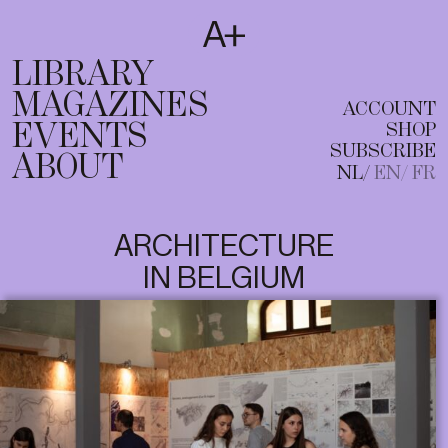
SUBSCRIBE
T
NL
EN
FR
LIBRARY
MAGAZINES
ACCOUNT
EVENTS
SHOP
SUBSCRIBE
ABOUT
NL
EN
FR
ARCHITECTURE
IN BELGIUM