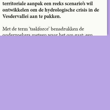
territoriale aanpak een reeks scenario’s wil
ontwikkelen om de hydrologische crisis in de
Vesdervallei aan te pakken.
Met de term ‘taskforce’ benadrukken de
onderzoekers meteen waar het om gaat: een
urgente situatie waarin het team concrete acties
wil ondernemen die een reële impact hebben op
het gebied en zijn weerstand tegen toekomstige
overstromingen. Daarin worden vanaf het begin
alle partijen betrokken, zowel de burgemeesters,
schepenen en bewoners van de getroffen
gemeentes als beleidsmakers van Gewest en
Provincie. Dankzij een financiering van de
ULiège kan deze taskforce thema’s en ambities
ontwikkelen die enerzijds het publieke debat
voeden en anderzijds argumenten aanleveren om
politieke en territoriale beslissingen te