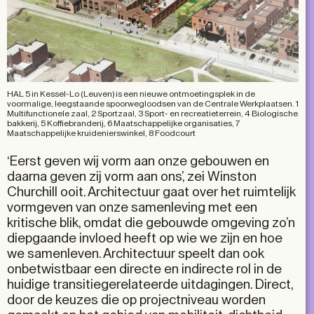
HAL 5 in Kessel-Lo (Leuven) is een nieuwe ontmoetingsplek in de
voormalige, leegstaande spoorwegloodsen van de Centrale Werkplaatsen. 1
Multifunctionele zaal, 2 Sportzaal, 3 Sport- en recreatieterrein, 4 Biologische
bakkerij, 5 Koffiebranderij, 6 Maatschappelijke organisaties, 7
Maatschappelijke kruidenierswinkel, 8 Foodcourt
‘Eerst geven wij vorm aan onze gebouwen en
daarna geven zij vorm aan ons’, zei Winston
Churchill ooit. Architectuur gaat over het ruimtelijk
vormgeven van onze samenleving met een
kritische blik, omdat die gebouwde omgeving zo’n
diepgaande invloed heeft op wie we zijn en hoe
we samenleven. Architectuur speelt dan ook
onbetwistbaar een directe en indirecte rol in de
huidige transitiegerelateerde uitdagingen. Direct,
door de keuzes die op projectniveau worden