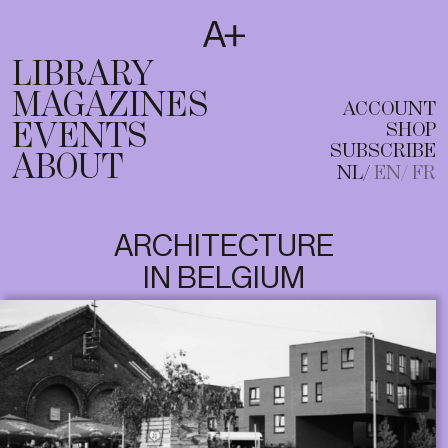
SUBSCRIBE
T
NL
EN
FR
LIBRARY
MAGAZINES
ACCOUNT
EVENTS
SHOP
SUBSCRIBE
ABOUT
NL
EN
FR
ARCHITECTURE
IN BELGIUM