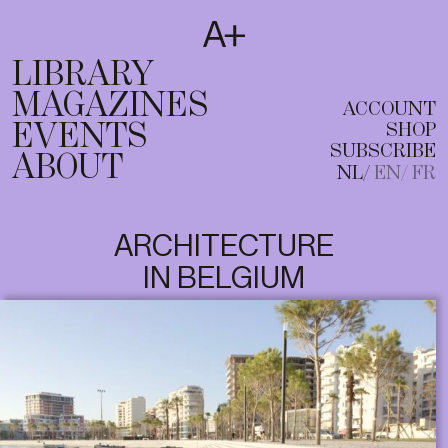
SUBSCRIBE
T
NL
EN
FR
LIBRARY
MAGAZINES
ACCOUNT
EVENTS
SHOP
SUBSCRIBE
ABOUT
NL
EN
FR
ARCHITECTURE
IN BELGIUM