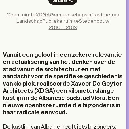
Share
Facebook
Open ruimte
XDGA
Gemeenschapsinfrastructuur
X
Landschap
Publieke ruimte
Stedenbouw
LinkedIn
2010 – 2019
Email
Vanuit een geloof in een zekere relevantie
en actualisering van het denken over de
stad vanuit de architectuur en met
aandacht voor de specifieke geschiedenis
van de plek, realiseerde Xaveer De Geyter
Architects (XDGA) een kilometerslange
kustlijn in de Albanese badstad Vlora. Een
nieuwe openbare ruimte die bijzonder is in
haar radicale eenvoud.
De kustlijn van Albanië heeft iets bijzonders: