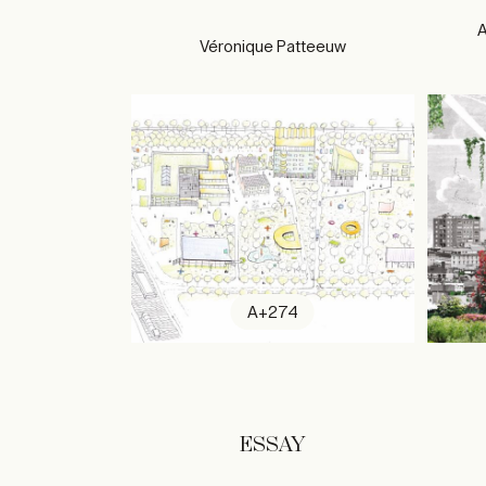
A
Véronique Patteeuw
A+274
ESSAY