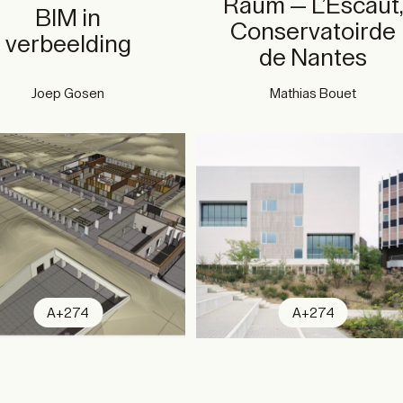
Raum — L’Escaut
BIM in
Conservatoirde
verbeelding
de Nantes
Joep Gosen
Mathias Bouet
A+274
A+274