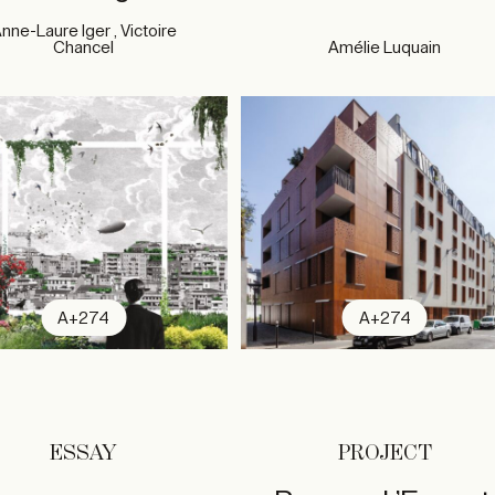
nne-Laure Iger , Victoire
Chancel
Amélie Luquain
A+274
A+274
ESSAY
PROJECT