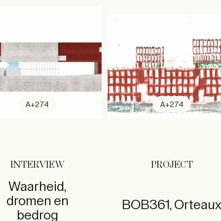
A+274
A+274
INTERVIEW
PROJECT
Waarheid,
dromen en
BOB361, Orteau
bedrog