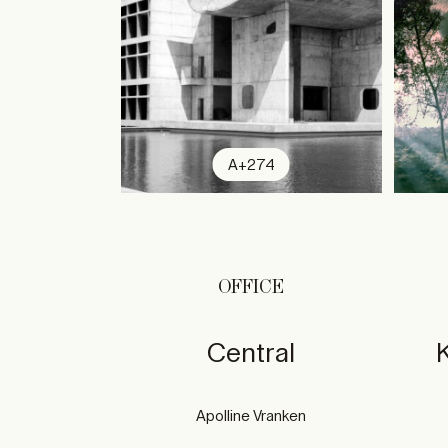
A+274
OFFICE
Central
Apolline Vranken