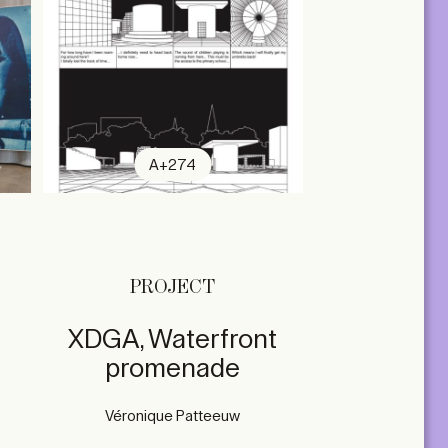
A+274
PROJECT
XDGA, Waterfront
promenade
Véronique Patteeuw