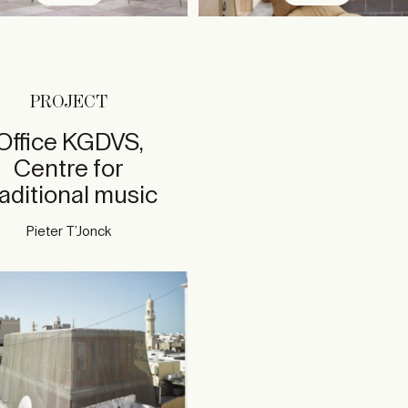
PROJECT
Office KGDVS,
Centre for
raditional music
Pieter T’Jonck