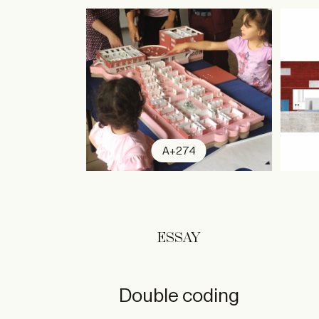
A+274
ESSAY
Double coding