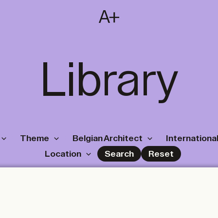
SUBSCRIBE
T
NL
EN
FR
Library
Theme
Belgian Architect
International
Location
Search
Reset