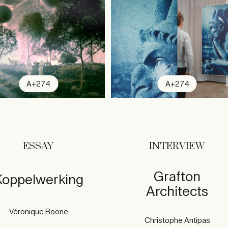
A+274
A+274
ESSAY
INTERVIEW
Grafton
Koppelwerking
Architects
Véronique Boone
Christophe Antipas