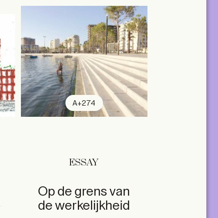
A+274
ESSAY
Op de grens van
x
de werkelijkheid