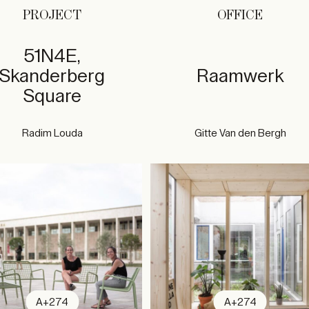
PROJECT
OFFICE
51N4E,
Skanderberg
Raamwerk
Square
Radim Louda
Gitte Van den Bergh
A+274
A+274