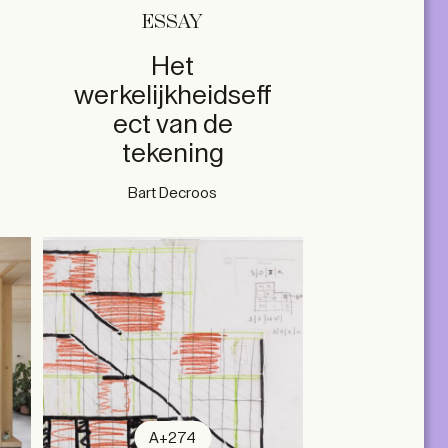
ESSAY
Het
werkelijkheidseff
ect van de
tekening
Bart Decroos
A+274