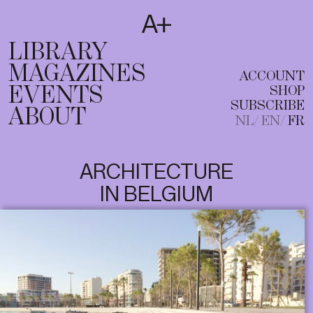
SUBSCRIBE
T
NL
EN
FR
LIBRARY
MAGAZINES
ACCOUNT
EVENTS
SHOP
SUBSCRIBE
ABOUT
NL
EN
FR
ARCHITECTURE
IN BELGIUM