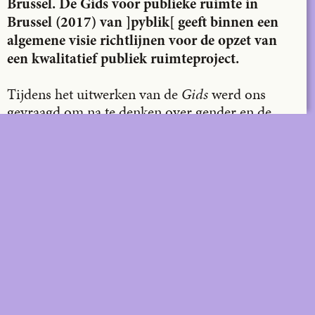
Brussel. De Gids voor publieke ruimte in
Brussel (2017) van ]pyblik[ geeft binnen een
algemene visie richtlijnen voor de opzet van
een kwalitatief publiek ruimteproject.
Tijdens het uitwerken van de
Gids
werd ons
gevraagd om na te denken over gender en de
impact ervan op publieke ruimte. Het
gendervraagstuk benadrukt echter een
ongelijkheid tussen mannen en vrouwen, terwijl
publieke ruimte per definitie een plek voor
iedereen moet zijn en dus niet zou mogen
verwijzen naar het beeld van de vrouw als
slachtoffer. Voor ons was het daarom belangrijk
om niet enkel te focussen op vrouwen als
gebruikersgroep, maar het genderonderwerp
open te trekken en te spreken over veiligheid en
het veiligheidsgevoel van alle gebruikers van de