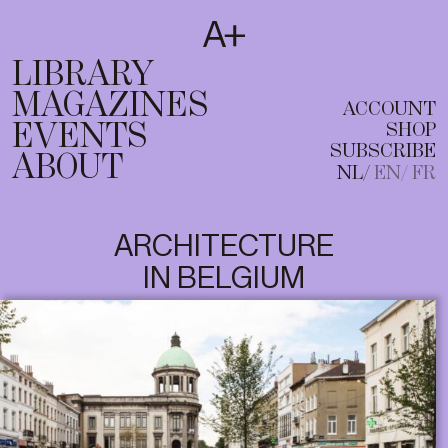
SUBSCRIBE
T
NL
EN
FR
LIBRARY
MAGAZINES
ACCOUNT
EVENTS
SHOP
SUBSCRIBE
ABOUT
NL
EN
FR
ARCHITECTURE
IN BELGIUM