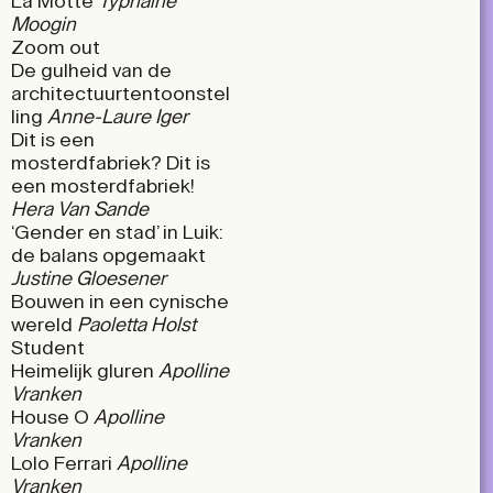
La Motte
Typhaine
Moogin
Zoom out
De gulheid van de
architectuurtentoonstel
ling
Anne-Laure Iger
Dit is een
mosterdfabriek? Dit is
een mosterdfabriek!
Hera Van Sande
‘Gender en stad’ in Luik:
de balans opgemaakt
Justine Gloesener
Bouwen in een cynische
wereld
Paoletta Holst
Student
Heimelijk gluren
Apolline
Vranken
House O
Apolline
Vranken
Lolo Ferrari
Apolline
Vranken