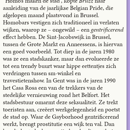
“Homo’s maken de stad”, kopte
Bruzz
naar
aanleiding van de jaarlijkse Belgian Pride, die
afgelopen maand plaatsvond in Brussel.
Homobars vestigen zich traditioneel in verlaten
wijken, waarop ze – ongewild – een
gentrificerend
effect hebben. De Sint-Jacobswijk in Brussel,
tussen de Grote Markt en Anneessens, is hiervan
een goed voorbeeld. Tot diep in de jaren 1980
was ze een stadskanker, maar dan evolueerde ze
tot een trendy buurt waar hippe eettentjes zich
verdringen tussen sm-winkel en
travestietenshow. In Gent was in de jaren 1990
het Casa Rosa een van de trekkers van de
stedelijke vernieuwing rond het Belfort. Het
stadsbestuur omarmt deze seksualiteit. Ze trekt
toeristen aan, creëert werkgelegenheid en poetst
de stad op. Waar de Gayborhood gentrificerend
werkt, brengt prostitutie een wijk ten val. Dan