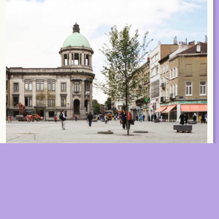
ACCOUNT
SHOP
SUBSCRIBE
LIBRARY
NL
EN
FR
MAGAZINES
EVENTS
Contact
ABOUT
2026 © A+ Architects in Belgium
Algemene verkoopvoorwaarden
Privacybeleid
A+272