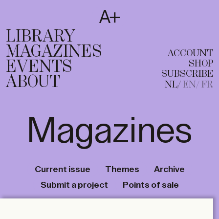
SUBSCRIBE
T
NL
EN
FR
LIBRARY
MAGAZINES
ACCOUNT
EVENTS
SHOP
SUBSCRIBE
ABOUT
NL
EN
FR
Magazines
Current issue
Themes
Archive
Submit a project
Points of sale