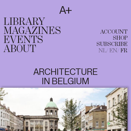
SUBSCRIBE
T
NL
EN
FR
LIBRARY
MAGAZINES
ACCOUNT
EVENTS
SHOP
SUBSCRIBE
ABOUT
NL
EN
FR
ARCHITECTURE
IN BELGIUM