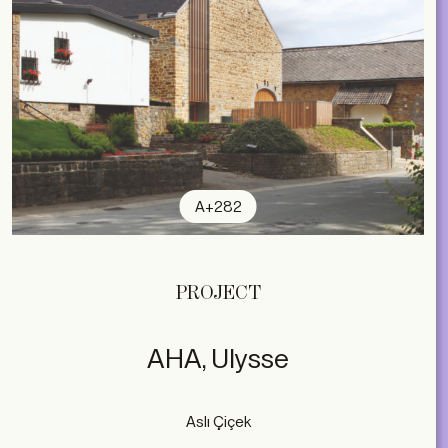
A+282
PROJECT
AHA, Ulysse
Aslı Çiçek