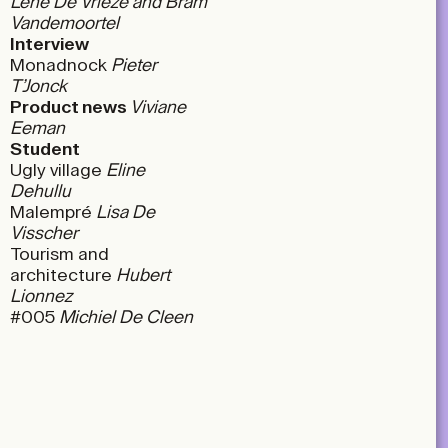
Lene De Vrieze and Bram
Vandemoortel
Interview
Monadnock
Pieter
T’Jonck
Product news
Viviane
Eeman
Student
Ugly village
Eline
Dehullu
Malempré
Lisa De
Visscher
Tourism and
architecture
Hubert
Lionnez
#005
Michiel De Cleen