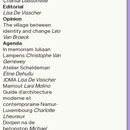
Chantal Dassonville
Editorial
Lisa De Visscher
Opinion
The village between
identity and change
Leo
Van Broeck
Agenda
In memoriam Juliaan
Lampens
Christophe Van
Gerrewey
Atelier Scheldeman
Eline Dehullu
JDMA
Lisa De Visscher
Mamout
Lara Molino
Guide d’architecture
moderne et
contemporaine Namur-
Luxembourg
Charlotte
Lheureux
Dorpen na de
betonstop
Michael