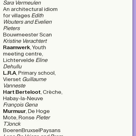
Sara Vermeulen
An architectural idiom
for villages
Edith
Wouters and Evelien
Pieters
Bouwmeester Scan
Kristine Verachtert
Raamwerk
, Youth
meeting centre,
Lichtervelde
Eline
Dehullu
L.R.A
, Primary school,
Vierset
Guillaume
Vanneste
Hart Berteloot
, Crèche,
Habay-la-Neuve
François Gena
Murmuur
, De Hoge
Mote, Ronse
Pieter
T’Jonck
BoerenBruxselPaysans