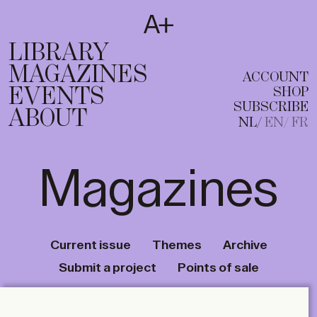
SUBSCRIBE
T
NL
EN
FR
LIBRARY
MAGAZINES
ACCOUNT
EVENTS
SHOP
SUBSCRIBE
ABOUT
NL
EN
FR
Magazines
Current issue
Themes
Archive
Submit a project
Points of sale