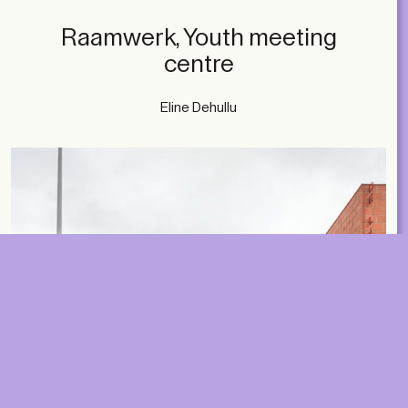
ACCOUNT
Raamwerk, Youth meeting
SHOP
centre
SUBSCRIBE
LIBRARY
NL
EN
FR
MAGAZINES
Eline Dehullu
EVENTS
Contact
ABOUT
2026 © A+ Architects in Belgium
Algemene verkoopvoorwaarden
Privacybeleid