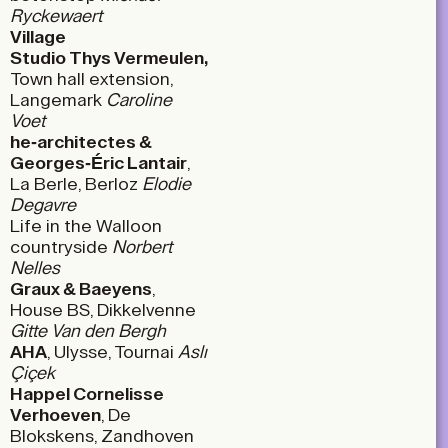
Ryckewaert
Village
Studio Thys Vermeulen,
Town hall extension,
Langemark
Caroline
Voet
he-architectes &
Georges-Éric Lantair
,
La Berle, Berloz
Elodie
Degavre
Life in the Walloon
countryside
Norbert
Nelles
Graux & Baeyens
,
House BS, Dikkelvenne
Gitte Van den Bergh
AHA
, Ulysse, Tournai
Aslı
Çiçek
Happel Cornelisse
Verhoeven
, De
Blokskens, Zandhoven