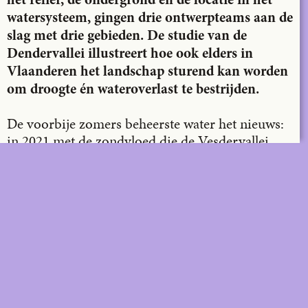
het reliëf, de ondergrond en de locatie in het
watersysteem, gingen drie ontwerpteams aan de
slag met drie gebieden. De studie van de
Dendervallei illustreert hoe ook elders in
Vlaanderen het landschap sturend kan worden
om droogte én wateroverlast te bestrijden.
De voorbije zomers beheerste water het nieuws:
in 2021 met de zondvloed die de Vesdervallei
overspoelde, het jaar nadien door aanhoudende
droogte en watertekorten. In vergelijking met
andere Europese regio’s kampt Vlaanderen met
een hoge waterstress. Hoewel er op jaarbasis
voldoende regen valt om aan onze watervraag te
voldoen, voeren we nog te veel water naar de
riolering af, waardoor we in periodes van
droogte in de problemen komen. De extremere
weerspatronen veroorzaakt door de