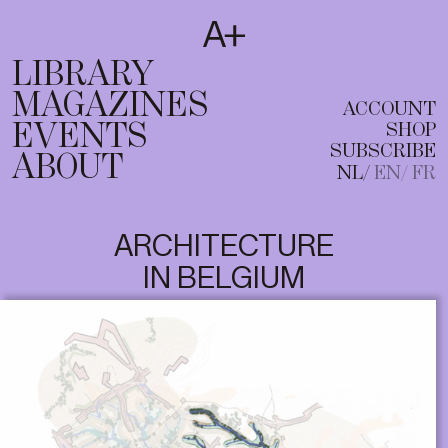
SUBSCRIBE
T
NL
EN
FR
LIBRARY
MAGAZINES
ACCOUNT
EVENTS
SHOP
SUBSCRIBE
ABOUT
NL
EN
FR
ARCHITECTURE
IN BELGIUM