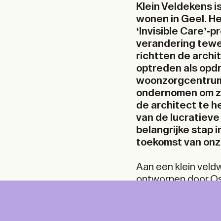
Klein Veldekens 
wonen in Geel. He
‘Invisible Care’-
verandering tewe
richtten de archit
optreden als opd
woonzorgcentrum
ondernomen om zel
de architect te he
van de lucratieve
belangrijke stap 
toekomst van onz
DIGITAL
PRI
Aan een klein veld
ontworpen door Osa
DIG
van de vzw Astor. 
Unlimited online access to the A+ Library.
Student: for students, researchers and
ouderen en 30 bed
interns.
Unlimited onl
Institution: for libraries, schools and
mentale en fysieke
and A+ Magazi