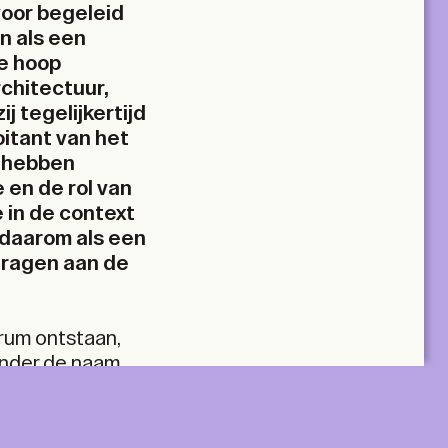
oor begeleid
n als een
de hoop
chitectuur,
j tegelijkertijd
itant van het
 hebben
 en de rol van
e in de context
 daarom als een
jdragen aan de
A+ MANY
rum ontstaan,
onder de naam
r woonzorg voor
lus two tickets
Two Print & Digital subscriptions, plus twenty
tickets to be used across all TA+LKS.
n ernstige
For architectural practices and teams.
errein van 3,2