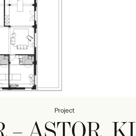
Project
 – ASTOR, K