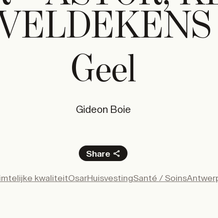
VELDEKENS
Geel
Gideon Boie
Share
Facebook
mtelijke kwaliteit
Osar
Huisvesting
Santé / Soins
Antwer
X
LinkedIn
Email