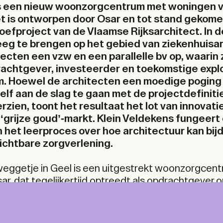
is een nieuw woonzorgcentrum met woningen v
t is ontworpen door Osar en tot stand gekome
proefproject van de Vlaamse Rijksarchitect. In 
eg te brengen op het gebied van ziekenhuisar
ecten een vzw en een parallelle bv op, waarin zi
rachtgever, investeerder en toekomstige explo
. Hoewel de architecten een moedige poging
f aan de slag te gaan met de projectdefinitie
rzien, toont het resultaat het lot van innovati
 ‘grijze goud’-markt. Klein Veldekens fungeert
in het leerproces over hoe architectuur kan bi
ichtbare zorgverlening.
NT &
A+ MORE
weggetje in Geel is een uitgestrekt woonzorgcent
r, dat tegelijkertijd optreedt als opdrachtgever 
ITAL
Klein Veldekens omvat maar liefst 168 bedden voo
A Print & Digital subscription, p
for every TA+LK.
den voor de geriatrische zorg van mensen met ee
For A+ aficionados.
ine access to the A+ Library
 beperking.
Het centrum is gelegen op een open t
1
ne at home, five times a year.