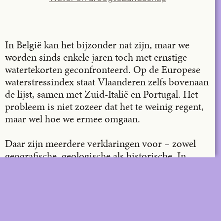
LinkedIn
Email
In België kan het bijzonder nat zijn, maar we
worden sinds enkele jaren toch met ernstige
watertekorten geconfronteerd. Op de Europese
waterstressindex staat Vlaanderen zelfs bovenaan
de lijst, samen met Zuid-Italië en Portugal. Het
probleem is niet zozeer dat het te weinig regent,
maar wel hoe we ermee omgaan.
Daar zijn meerdere verklaringen voor – zowel
geografische, geologische als historische. In
eerste instantie is er de specifieke geografische
ligging van de Rijn-Maas-Scheldedelta. De
Schelde heeft het kleinste afstroomgebied van de
rivierdelta en een open verbinding met de
Noordzee. Door de eb-en-vloedwerking wordt