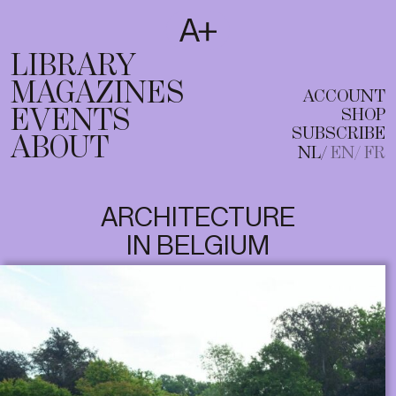
SUBSCRIBE
T
NL
EN
FR
LIBRARY
MAGAZINES
ACCOUNT
EVENTS
SHOP
SUBSCRIBE
ABOUT
NL
EN
FR
ARCHITECTURE
IN BELGIUM