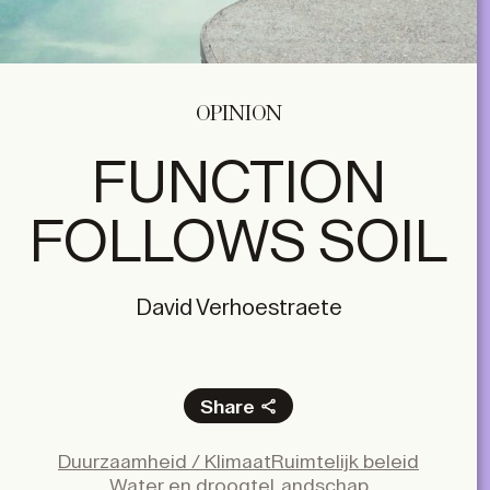
OPINION
FUNCTION
FOLLOWS SOIL
David Verhoestraete
Share
Facebook
Duurzaamheid / Klimaat
Ruimtelijk beleid
X
Water en droogte
Landschap