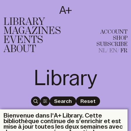
SUBSCRIBE
T
NL
EN
FR
LIBRARY
MAGAZINES
ACCOUNT
EVENTS
SHOP
SUBSCRIBE
ABOUT
NL
EN
FR
Library
Search
Reset
Bienvenue dans l’A+ Library. Cette
bibliothèque continue de s’enrichir et est
mise à jour toutes les deux semaines avec