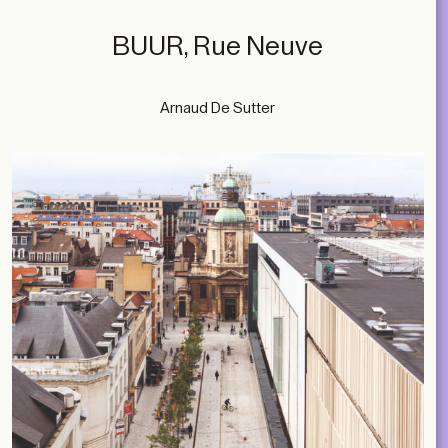
BUUR, Rue Neuve
Arnaud De Sutter
subscribe
ACCOUNT
SHOP
SUBSCRIBE
LIBRARY
NL
EN
FR
MAGAZINES
EVENTS
Contact
ABOUT
2026 © A+ Architects in Belgium
Conditions générales de vente
Politique de confidentialité