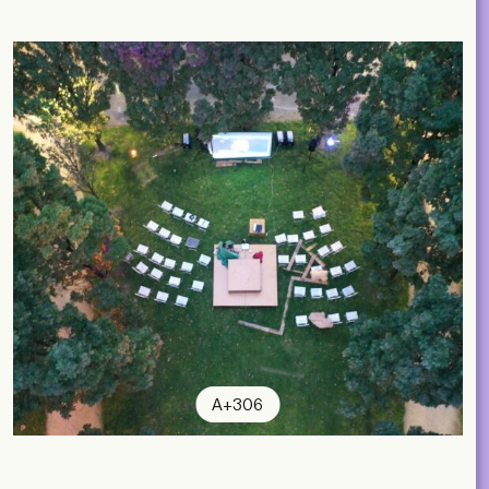
A+306