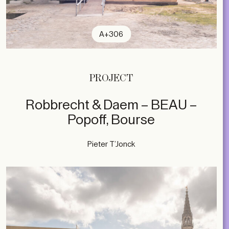
A+306
PROJECT
Robbrecht & Daem – BEAU –
Popoff, Bourse
Pieter T’Jonck