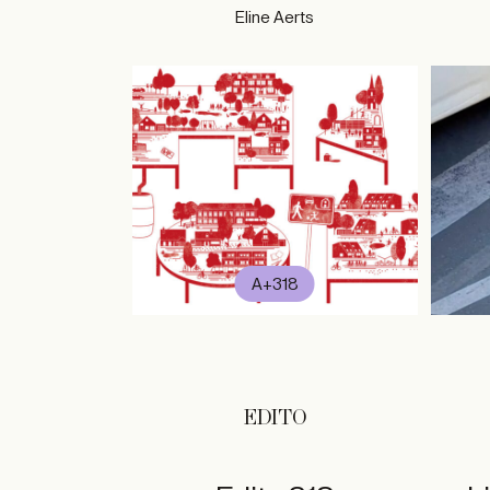
Eline Aerts
A+318
EDITO