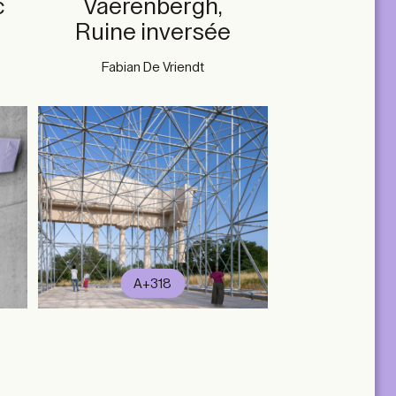
c
Vaerenbergh,
Ruine inversée
Fabian De Vriendt
A+318