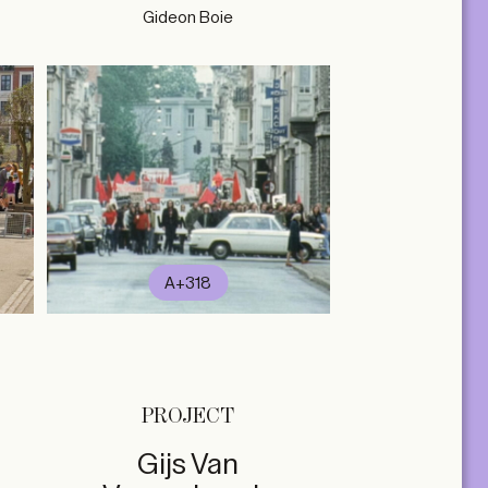
Gideon Boie
A+318
PROJECT
Gijs Van