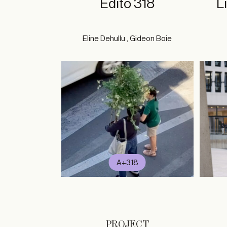
Edito 318
L
Eline Dehullu , Gideon Boie
A+318
PROJECT