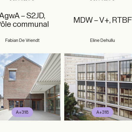
AgwA – S2JD,
MDW – V+, RTBF
ôle communal
Fabian De Vriendt
Eline Dehullu
A+318
A+318