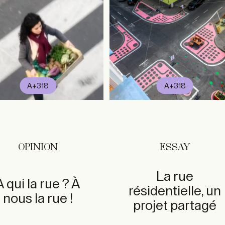
A+318
A+318
OPINION
ESSAY
La rue
À qui la rue ? À
résidentielle, un
nous la rue !
projet partagé