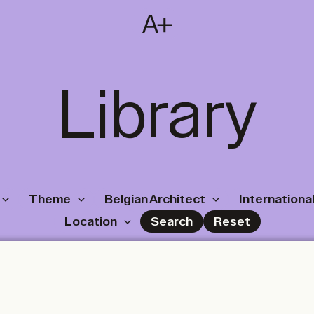
SUBSCRIBE
T
NL
EN
FR
Library
Theme
Belgian Architect
International
Location
Search
Reset