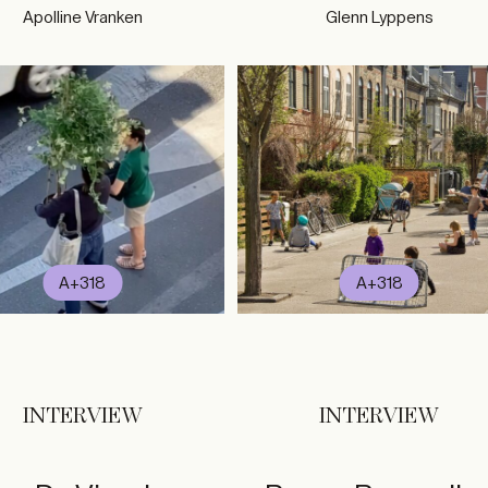
Apolline Vranken
Glenn Lyppens
A+318
A+318
INTERVIEW
INTERVIEW