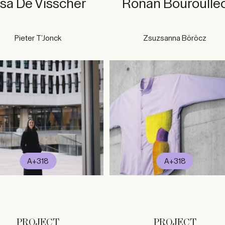
isa De Visscher
Ronan Bouroulle
Pieter T’Jonck
Zsuzsanna Böröcz
A+318
A+318
PROJECT
PROJECT