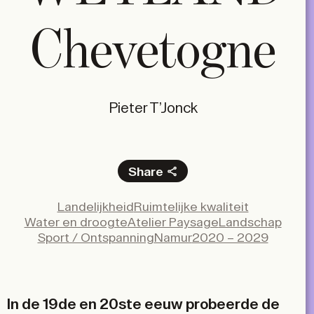
Chevetogne
Pieter T’Jonck
Share
Facebook
Landelijkheid
Ruimtelijke kwaliteit
X
Water en droogte
Atelier Paysage
Landschap
LinkedIn
Sport / Ontspanning
Namur
2020 – 2029
Email
In de 19de en 20ste eeuw probeerde de