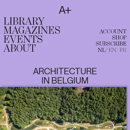
SUBSCRIBE
T
NL
EN
FR
LIBRARY
MAGAZINES
ACCOUNT
EVENTS
SHOP
SUBSCRIBE
ABOUT
NL
EN
FR
ARCHITECTURE
IN BELGIUM